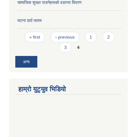
सामाजिक शुरक्षा पाउनेहरूकाे वडागत विवरण
घटना दर्ता फारम
Pages
« first
‹ previous
1
2
3
4
अन्य
हाम्राे युटृयुव भिडियाे