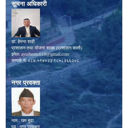
सूचना अधिकारी
डा. हेमन्त शाही
प्रशासन तथा योजना शाखा (प्रशासन सातौ)
इमेल:
ayurhemu618@gmail.com
सम्पर्क नं: ०८७-५९४०२३\९८५८३६६२०८
नगर प्रवक्ता
नाम : खम बुढा
पद : नगर प्रवक्ता