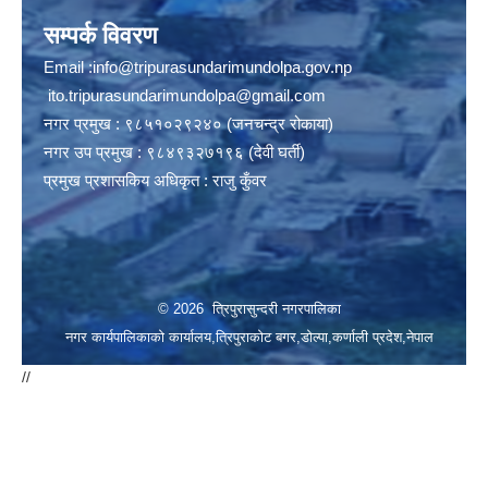
सम्पर्क विवरण
Email :
info@tripurasundarimundolpa.gov.np
ito.tripurasundarimundolpa@gmail.com
नगर प्रमुख : ९८५१०२९२४० (जनचन्द्र रोकाया)
नगर उप प्रमुख : ९८४९३२७१९६ (देवी घर्ती)
प्रमुख प्रशासकिय अधिकृत : राजु कुँवर
© 2026 त्रिपुरासुन्दरी नगरपालिका
नगर कार्यपालिकाको कार्यालय,त्रिपुराकोट बगर,डोल्पा,कर्णाली प्रदेश,नेपाल
//