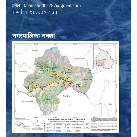
इमेल :
khamabudha287@gmail.com
सम्पर्क नं: ९८६८३०११७१
नगरपालिका नक्शा