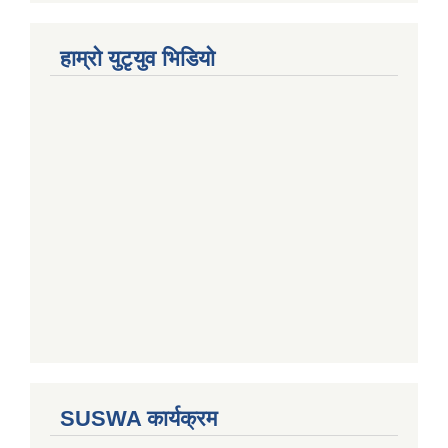
हाम्राे युटृयुव भिडियाे
SUSWA कार्यक्रम