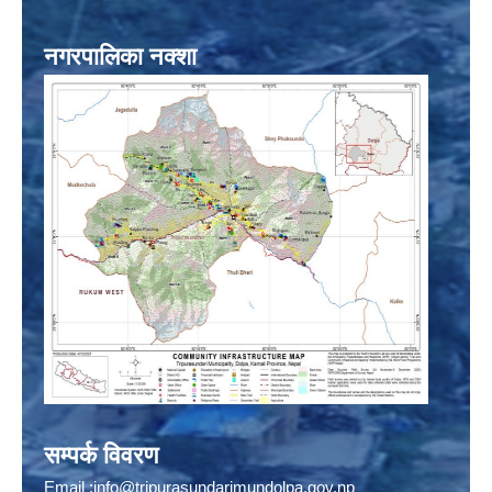
नगरपालिका नक्शा
सम्पर्क विवरण
Email :
info@tripurasundarimundolpa.gov.np