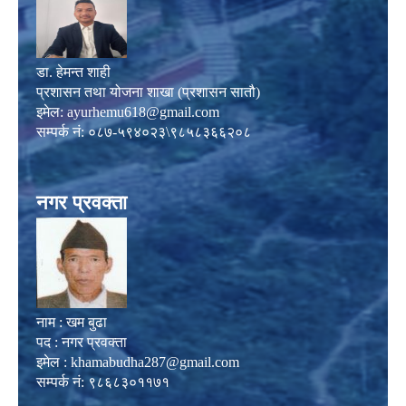
डा. हेमन्त शाही
प्रशासन तथा योजना शाखा (प्रशासन सातौ)
इमेल:
ayurhemu618@gmail.com
सम्पर्क नं: ०८७-५९४०२३\९८५८३६६२०८
नगर प्रवक्ता
नाम : खम बुढा
पद : नगर प्रवक्ता
इमेल :
khamabudha287@gmail.com
सम्पर्क नं: ९८६८३०११७१