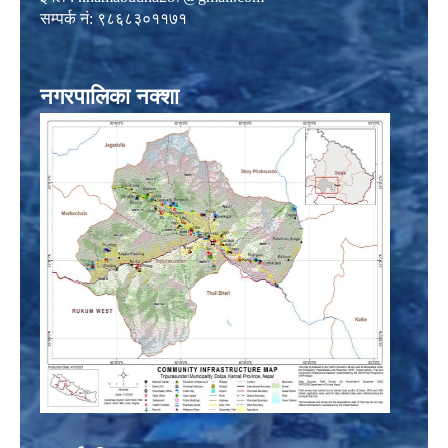
सम्पर्क नं: ९८६८३०११७१
नगरपालिका नक्शा