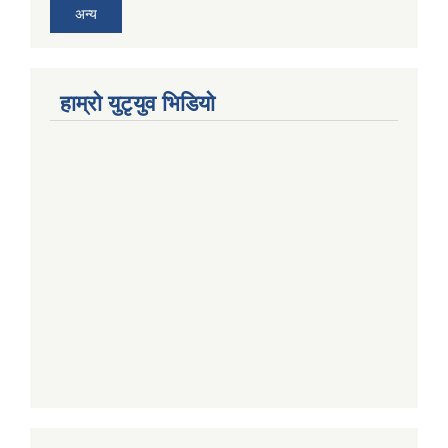
अन्य
हाम्राे युटृयुव भिडियाे