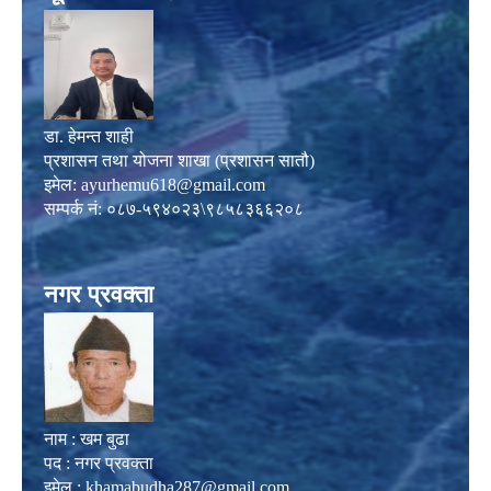
डा. हेमन्त शाही
प्रशासन तथा योजना शाखा (प्रशासन सातौ)
इमेल:
ayurhemu618@gmail.com
सम्पर्क नं: ०८७-५९४०२३\९८५८३६६२०८
नगर प्रवक्ता
नाम : खम बुढा
पद : नगर प्रवक्ता
इमेल :
khamabudha287@gmail.com