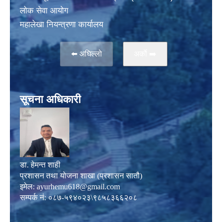
लाेक सेवा आयोग
महालेखा नियन्त्रणा कार्यालय
⬅️ अघिल्लो
अर्काे ➡️
सूचना अधिकारी
डा. हेमन्त शाही
प्रशासन तथा योजना शाखा (प्रशासन सातौ)
इमेल:
ayurhemu618@gmail.com
सम्पर्क नं: ०८७-५९४०२३\९८५८३६६२०८