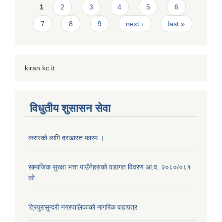
Pages
1
2
3
4
5
6
7
8
9
next ›
last »
kiran kc it
विधुतीय शुसासन सेवा
करारको लागि दरखास्त फारम ।
सामाजिक सुरक्षा भत्ता पाउँनेहरुको वडागत विवरण आ.व. २०८०/०८१
को
त्रिपुरासुन्दरी नगरपालिकाको नागरिक वडापत्र