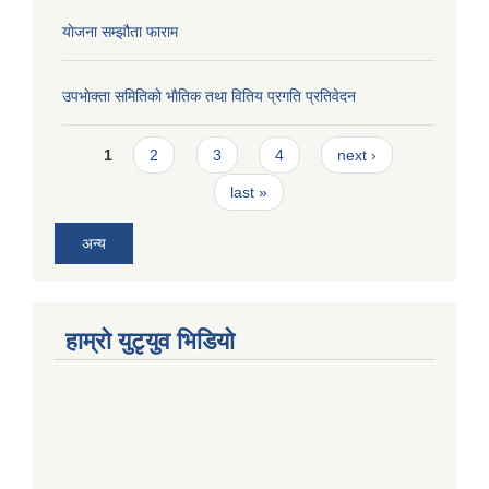
याेजना सम्झौता फाराम
उपभाेक्ता समितिकाे भाैतिक तथा वितिय प्रगति प्रतिवेदन
Pages
1
2
3
4
next ›
last »
अन्य
हाम्राे युटृयुव भिडियाे