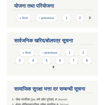
योजना तथा परियोजना
Pages
« first
‹ previous
1
2
3
सार्वजनिक खरिद/बोलपत्र सूचना
Pages
« first
‹ previous
1
2
3
4
5
6
7
8
9
सामाजिक सुरक्षा भत्ता दर सम्बन्धी सूचना
१. जेष्ठ नागरिक (७० वर्ष उमेर पुगेका) रु ४०००/-
२. क्षेत्र तोकिएका/दलित ज्येष्ठ नागरिक रु २६६०/-