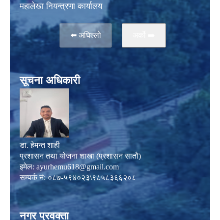
महालेखा नियन्त्रणा कार्यालय
⬅️ अघिल्लो
अर्काे ➡️
सूचना अधिकारी
डा. हेमन्त शाही
प्रशासन तथा योजना शाखा (प्रशासन सातौ)
इमेल:
ayurhemu618@gmail.com
सम्पर्क नं: ०८७-५९४०२३\९८५८३६६२०८
नगर प्रवक्ता