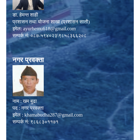
डा. हेमन्त शाही
प्रशासन तथा योजना शाखा (प्रशासन सातौ)
इमेल:
ayurhemu618@gmail.com
सम्पर्क नं: ०८७-५९४०२३\९८५८३६६२०८
नगर प्रवक्ता
नाम : खम बुढा
पद : नगर प्रवक्ता
इमेल :
khamabudha287@gmail.com
सम्पर्क नं: ९८६८३०११७१