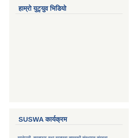
हाम्राे युटृयुव भिडियाे
SUSWA कार्यक्रम
खानेपानी, सरसफाइ तथा स्वच्छता सम्ब्नन्धी संस्थागत संरचना