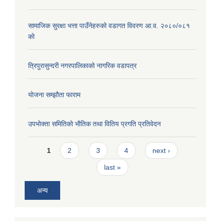
सामाजिक सुरक्षा भत्ता पाउँनेहरुको वडागत विवरण आ.व. २०८०/०८१
को
त्रिपुरासुन्दरी नगरपालिकाको नागरिक वडापत्र
याेजना सम्झौता फाराम
उपभाेक्ता समितिकाे भाैतिक तथा वितिय प्रगति प्रतिवेदन
Pages
1
2
3
4
next ›
last »
अन्य