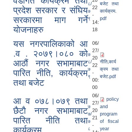
वडागत कार्यक्रम तथा
20
८/
बजेट तथा
22
प्रदेश सरकार र संघिय
७
कार्यक्रम.
-
सरकारमा माग गर्ने
९
pdf
14:
याेजनाहरु
18
यस नगरपालिकाको आ‍
06/
27/
.व . २०७९।०८० को
७
20
आठौं नगर सभामाबाट
८/
नीति,कार्य
22
७
क्रम तथा
पारित नीति, कार्यक्रम
-
९
बजेट.pdf
00:
तथा बजेट
00
06/
आ‍ व ०७८।०७९ तथा
policy
27/
७
and
छैटाै नगर सभामाबाट
20
७/
program
21
पारित नीति तथा
७
of fiscal
-
कार्यक्रम
८
year