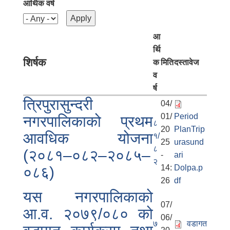
आर्थिक वर्ष
आ
र्थि
शिर्षक
क
मिति
दस्तावेज
व
र्ष
त्रिपुरासुन्दरी
04/
01/
Period
नगरपालिकाको प्रथम
८
20
PlanTrip
आवधिक योजना
१/
25
urasund
८
(२०८१–०८२–२०८५–
-
ari
२
14:
Dolpa.p
०८६)
26
df
यस नगरपालिकाको
07/
आ.व. २०७९/०८० को
06/
७
वडागत
बालि विशेष व्यवसायीक साना पकेट कार्यक्रम सत्ञ्चालन गर्न ईच्छुक लक्षित वर्गवाट प्रस्ताव पेश गर्ने बारे सुचना ।