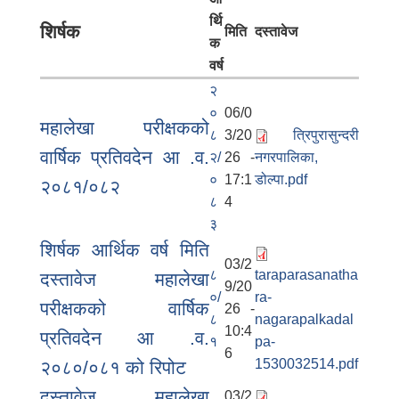
र्थि
शिर्षक
मिति
दस्तावेज
क
वर्ष
२
०
06/0
महालेखा परीक्षकको
८
3/20
त्रिपुरासुन्दरी
वार्षिक प्रतिवदेन आ .व.
२/
26 -
नगरपालिका,
०
17:1
डोल्पा.pdf
२०८१/०८२
८
4
३
शिर्षक आर्थिक वर्ष मिति
03/2
८
taraparasanatha
दस्तावेज महालेखा
9/20
०/
ra-
परीक्षकको वार्षिक
26 -
८
nagarapalkadal
10:4
प्रतिवदेन आ .व.
१
pa-
6
1530032514.pdf
२०८०/०८१ को रिपोट
दस्तावेज महालेखा
03/2
बालि विशेष व्यवसायीक साना पकेट कार्यक्रम सत्ञ्चालन गर्न ईच्छुक लक्षित वर्गवाट प्रस्ताव पेश गर्ने बारे सुचना ।