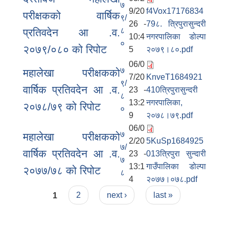
७
9/20
f4Vox17176834
परीक्षकको वार्षिक
९/
26 -
79८. त्रिपुरासुन्दरी
८
प्रतिवदेन आ .व.
10:4
नगरपालिका डोल्पा
०
२०७९/०८० को रिपोट
5
२०७९।८०.pdf
06/0
७
महालेखा परीक्षकको
7/20
KnveT1684921
९/
वार्षिक प्रतिवदेन आ .व.
23 -
410त्रिपुरासुन्दरी
८
13:2
नगरपालिका,
२०७८/७९ को रिपोट
०
9
२०७८।७९.pdf
06/0
७
महालेखा परीक्षकको
2/20
5KuSp1684925
७/
वार्षिक प्रतिवदेन आ .व.
23 -
013त्रिपुरा सुन्दारी
७
13:1
गाउँपालिका डोल्पा
२०७७/७८ को रिपोट
८
4
२०७७।०७८.pdf
Pages
1
2
next ›
last »