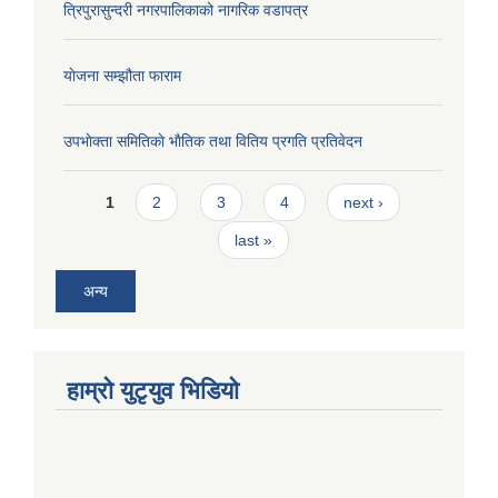
त्रिपुरासुन्दरी नगरपालिकाको नागरिक वडापत्र
याेजना सम्झौता फाराम
उपभाेक्ता समितिकाे भाैतिक तथा वितिय प्रगति प्रतिवेदन
Pages
1
2
3
4
next ›
last »
अन्य
हाम्राे युटृयुव भिडियाे