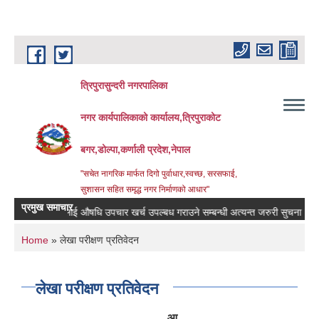
Skip to main content
त्रिपुरासुन्दरी नगरपालिका
नगर कार्यपालिकाको कार्यालय,त्रिपुराकोट
बगर,डोल्पा,कर्णाली प्रदेश,नेपाल
"सचेत नागरिक मार्फत दिगो पुर्वाधार,स्वच्छ, सरसफाई,
सुशासन सहित समृद्ध नगर निर्माणको आधार"
प्रमुख समाचार
बिरामिहरुलाई ‍‌औषधि उपचार खर्च उपल्बध गराउने सम्बन्धी अत्यन्त जरुरी सुचना ।
रि
You are here
Home
» लेखा परीक्षण प्रतिवेदन
लेखा परीक्षण प्रतिवेदन
आ