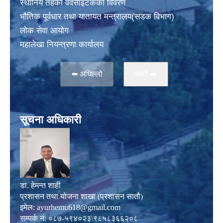
स्थानिय तहकाे वेवसाइटककाे विवरण
भाैतिक पूर्वधार तथा यातायत मन्त्रालय(सडक विभाग)
लाेक सेवा आयोग
महालेखा नियन्त्रणा कार्यालय
⬅️ अघिल्लो
अर्काे ➡️
सूचना अधिकारी
डा. हेमन्त शाही
प्रशासन तथा योजना शाखा (प्रशासन सातौ)
इमेल:
ayurhemu618@gmail.com
सम्पर्क नं: ०८७-५९४०२३\९८५८३६६२०८