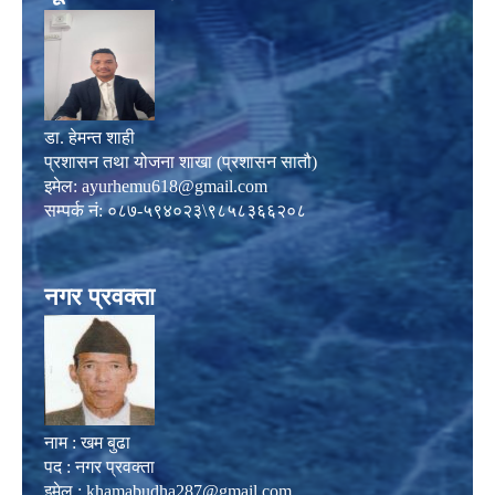
डा. हेमन्त शाही
प्रशासन तथा योजना शाखा (प्रशासन सातौ)
इमेल:
ayurhemu618@gmail.com
सम्पर्क नं: ०८७-५९४०२३\९८५८३६६२०८
नगर प्रवक्ता
नाम : खम बुढा
पद : नगर प्रवक्ता
इमेल :
khamabudha287@gmail.com