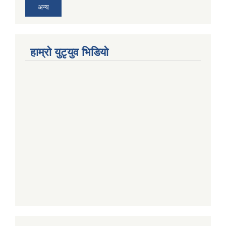
अन्य
हाम्राे युटृयुव भिडियाे