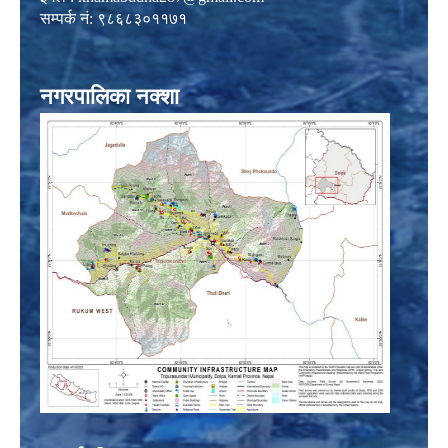
सम्पर्क नं: ९८६८३०११७१
नगरपालिका नक्शा