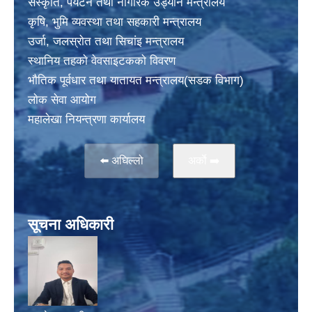
संस्कृति, पर्यटन तथा नागरिक उड्यान मन्त्रालय
कृषि, भुमि व्यवस्था तथा सहकारी मन्त्रालय
उर्जा, जलस्राेत तथा सिचांइ मन्त्रालय
स्थानिय तहकाे वेवसाइटककाे विवरण
भाैतिक पूर्वधार तथा यातायत मन्त्रालय(सडक विभाग)
लाेक सेवा आयोग
महालेखा नियन्त्रणा कार्यालय
⬅️ अघिल्लो
अर्काे ➡️
सूचना अधिकारी