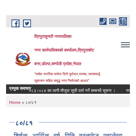
Skip to main content
त्रिपुरासुन्दरी नगरपालिका
नगर कार्यपालिकाको कार्यालय,त्रिपुराकोट
बगर,डोल्पा,कर्णाली प्रदेश,नेपाल
"सचेत नागरिक मार्फत दिगो पुर्वाधार,स्वच्छ, सरसफाई,
सुशासन सहित समृद्ध नगर निर्माणको आधार"
प्रमुख समाचार
आ.ब. २०८३।०८४ का लागी मौजुदा सूची दर्ता गर्ने सम्बन्धी सूचना ।
स्तरवृद्धि गरिए
You are here
Home
» ८०/८१
८०/८१
शिर्षक आर्थिक वर्ष मिति दस्तावेज महालेखा