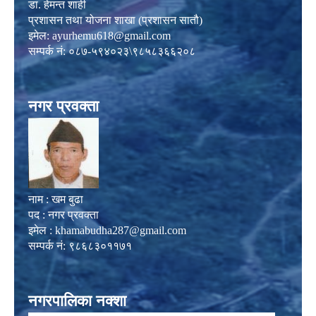
डा. हेमन्त शाही
प्रशासन तथा योजना शाखा (प्रशासन सातौ)
इमेल:
ayurhemu618@gmail.com
सम्पर्क नं: ०८७-५९४०२३\९८५८३६६२०८
नगर प्रवक्ता
नाम : खम बुढा
पद : नगर प्रवक्ता
इमेल :
khamabudha287@gmail.com
सम्पर्क नं: ९८६८३०११७१
नगरपालिका नक्शा