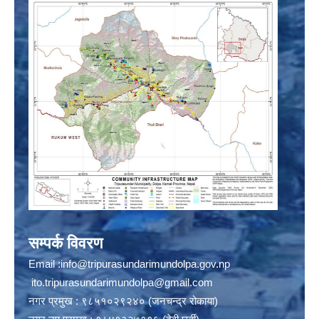
सम्पर्क विवरण
Email :
info@tripurasundarimundolpa.gov.np
ito.tripurasundarimundolpa@gmail.com
नगर प्रमुख : ९८५१०२९२४० (जनचन्द्र रोकाया)