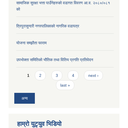
सामाजिक सुरक्षा भत्ता पाउँनेहरुको वडागत विवरण आ.व. २०८०/०८१
को
त्रिपुरासुन्दरी नगरपालिकाको नागरिक वडापत्र
याेजना सम्झौता फाराम
उपभाेक्ता समितिकाे भाैतिक तथा वितिय प्रगति प्रतिवेदन
Pages
1
2
3
4
next ›
last »
अन्य
हाम्राे युटृयुव भिडियाे