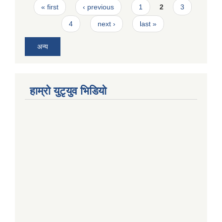
Pages
« first
‹ previous
1
2
3
4
next ›
last »
अन्य
हाम्राे युटृयुव भिडियाे