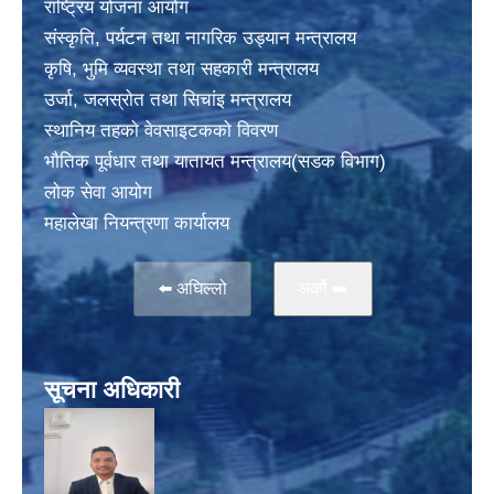
राष्ट्रिय योजना आयोग
संस्कृति, पर्यटन तथा नागरिक उड्यान मन्त्रालय
कृषि, भुमि व्यवस्था तथा सहकारी मन्त्रालय
उर्जा, जलस्राेत तथा सिचांइ मन्त्रालय
स्थानिय तहकाे वेवसाइटककाे विवरण
भाैतिक पूर्वधार तथा यातायत मन्त्रालय(सडक विभाग)
लाेक सेवा आयोग
महालेखा नियन्त्रणा कार्यालय
⬅️ अघिल्लो
अर्काे ➡️
सूचना अधिकारी