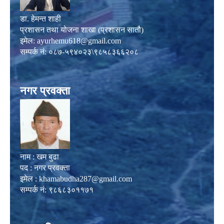
डा. हेमन्त शाही
प्रशासन तथा योजना शाखा (प्रशासन सातौ)
इमेल:
ayurhemu618@gmail.com
सम्पर्क नं: ०८७-५९४०२३\९८५८३६६२०८
नगर प्रवक्ता
नाम : खम बुढा
पद : नगर प्रवक्ता
इमेल :
khamabudha287@gmail.com
सम्पर्क नं: ९८६८३०११७१