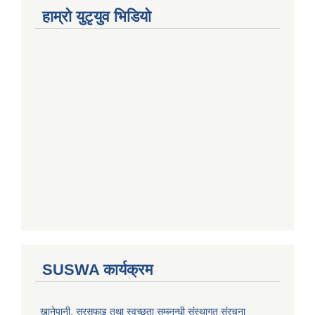
हाम्राे युटृयुव भिडियाे
SUSWA कार्यक्रम
खानेपानी, सरसफाइ तथा स्वच्छता सम्ब्नन्धी संस्थागत संरचना