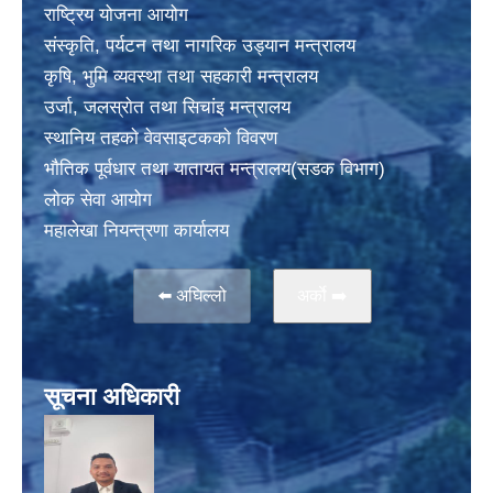
राष्ट्रिय योजना आयोग
संस्कृति, पर्यटन तथा नागरिक उड्यान मन्त्रालय
कृषि, भुमि व्यवस्था तथा सहकारी मन्त्रालय
उर्जा, जलस्राेत तथा सिचांइ मन्त्रालय
स्थानिय तहकाे वेवसाइटककाे विवरण
भाैतिक पूर्वधार तथा यातायत मन्त्रालय(सडक विभाग)
लाेक सेवा आयोग
महालेखा नियन्त्रणा कार्यालय
⬅️ अघिल्लो
अर्काे ➡️
सूचना अधिकारी