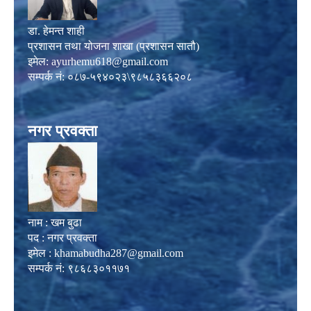
डा. हेमन्त शाही
प्रशासन तथा योजना शाखा (प्रशासन सातौ)
इमेल:
ayurhemu618@gmail.com
सम्पर्क नं: ०८७-५९४०२३\९८५८३६६२०८
नगर प्रवक्ता
नाम : खम बुढा
पद : नगर प्रवक्ता
इमेल :
khamabudha287@gmail.com
सम्पर्क नं: ९८६८३०११७१