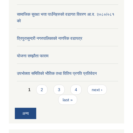
सामाजिक सुरक्षा भत्ता पाउँनेहरुको वडागत विवरण आ.व. २०८०/०८१
को
त्रिपुरासुन्दरी नगरपालिकाको नागरिक वडापत्र
याेजना सम्झौता फाराम
उपभाेक्ता समितिकाे भाैतिक तथा वितिय प्रगति प्रतिवेदन
Pages
1
2
3
4
next ›
last »
अन्य