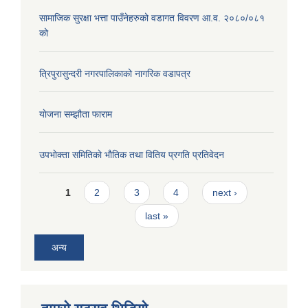
सामाजिक सुरक्षा भत्ता पाउँनेहरुको वडागत विवरण आ.व. २०८०/०८१
को
त्रिपुरासुन्दरी नगरपालिकाको नागरिक वडापत्र
याेजना सम्झौता फाराम
उपभाेक्ता समितिकाे भाैतिक तथा वितिय प्रगति प्रतिवेदन
Pages
1
2
3
4
next ›
last »
अन्य