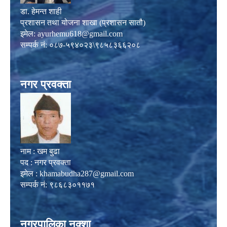
डा. हेमन्त शाही
प्रशासन तथा योजना शाखा (प्रशासन सातौ)
इमेल:
ayurhemu618@gmail.com
सम्पर्क नं: ०८७-५९४०२३\९८५८३६६२०८
नगर प्रवक्ता
नाम : खम बुढा
पद : नगर प्रवक्ता
इमेल :
khamabudha287@gmail.com
सम्पर्क नं: ९८६८३०११७१
नगरपालिका नक्शा