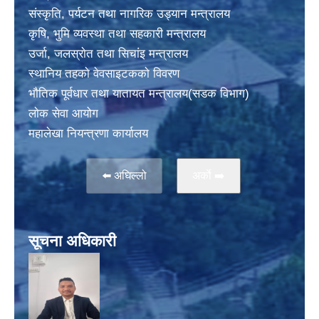
संस्कृति, पर्यटन तथा नागरिक उड्यान मन्त्रालय
कृषि, भुमि व्यवस्था तथा सहकारी मन्त्रालय
उर्जा, जलस्राेत तथा सिचांइ मन्त्रालय
स्थानिय तहकाे वेवसाइटककाे विवरण
भाैतिक पूर्वधार तथा यातायत मन्त्रालय(सडक विभाग)
लाेक सेवा आयोग
महालेखा नियन्त्रणा कार्यालय
⬅️ अघिल्लो
अर्काे ➡️
सूचना अधिकारी