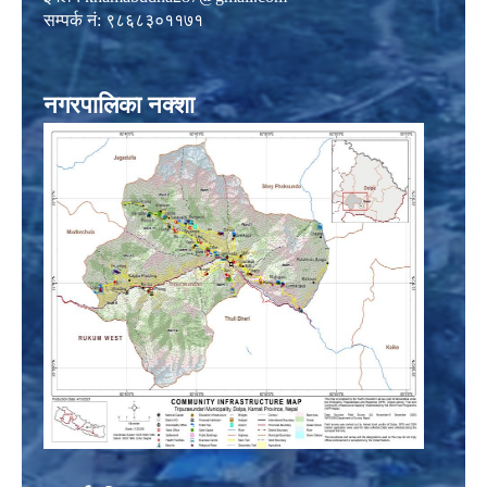
सम्पर्क नं: ९८६८३०११७१
नगरपालिका नक्शा