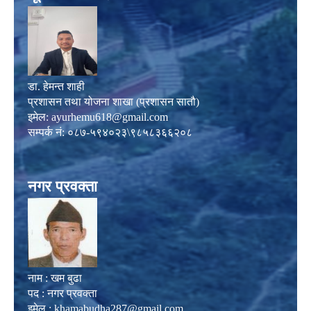
डा. हेमन्त शाही
प्रशासन तथा योजना शाखा (प्रशासन सातौ)
इमेल:
ayurhemu618@gmail.com
सम्पर्क नं: ०८७-५९४०२३\९८५८३६६२०८
नगर प्रवक्ता
नाम : खम बुढा
पद : नगर प्रवक्ता
इमेल :
khamabudha287@gmail.com