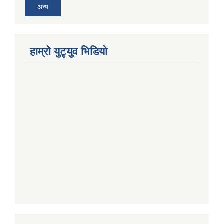
अन्य
हाम्राे युटृयुव भिडियाे