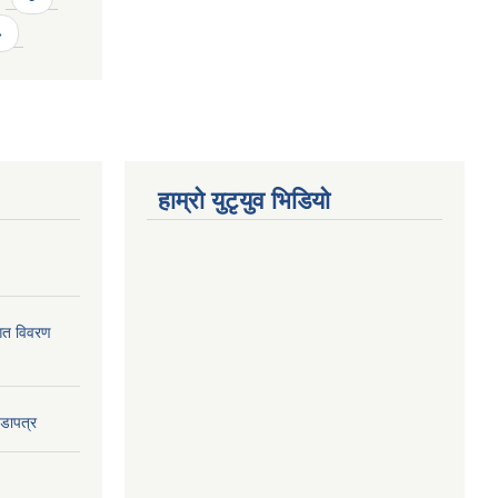
»
हाम्राे युटृयुव भिडियाे
ागत विवरण
वडापत्र