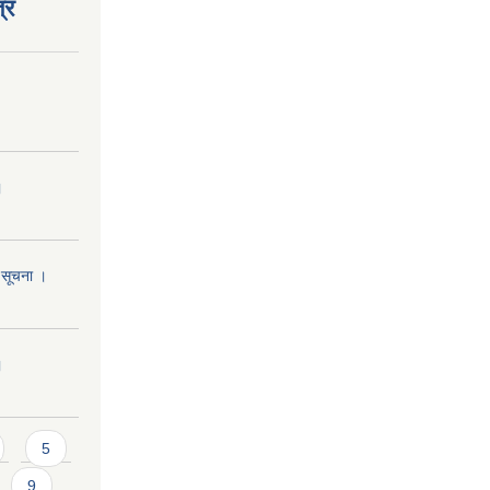
्र
।
ि सूचना ।
।
5
9