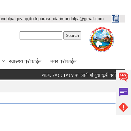
undolpa.gov.np,ito.tripurasundarimundolpa@gmail.com
Search form
Search
स्वास्थ्य प्रोफाईल
नगर प्रोफाईल
आ.ब. २०८३।०८४ का लागी मौजुदा सूची दर्ता गर्ने सम्बन्धी स