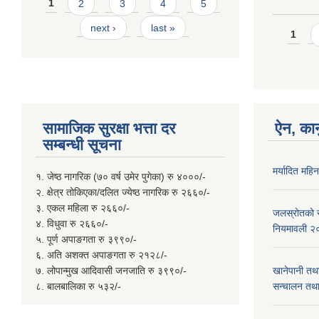
Pages
1
2
3
4
5
next ›
last »
Page
1
सामाजिक सुरक्षा भत्ता दर
ऐन, कान
सम्बन्धी सूचना
मर्यादित महि
१. जेष्ठ नागरिक (७० वर्ष उमेर पुगेका) रु ४०००/-
२. क्षेत्र तोकिएका/दलित ज्येष्ठ नागरिक रु २६६०/-
३. एकल महिला रु २६६०/-
जलस्रोतको सम
४. विधुवा रु २६६०/-
नियमावली २
५. पूर्ण अपाङगता रु ३९९०/-
६. अति अशक्त अपाङगता रु २१२८/-
७. लोपान्मुख आदिवासी जनजाति रु ३९९०/-
खानेपानी तथ
८. बालबालिका रु ५३२/-
सन्चालन तथा