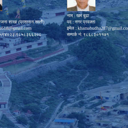
नाम : खम बुढा
ोजना शाखा (प्रशासन सातौ)
पद : नगर प्रवक्ता
u618@gmail.com
इमेल :
khamabudha287@gmail.c
०८७-५९४०२३\९८५८३६६२०८
सम्पर्क नं: ९८६८३०११७१