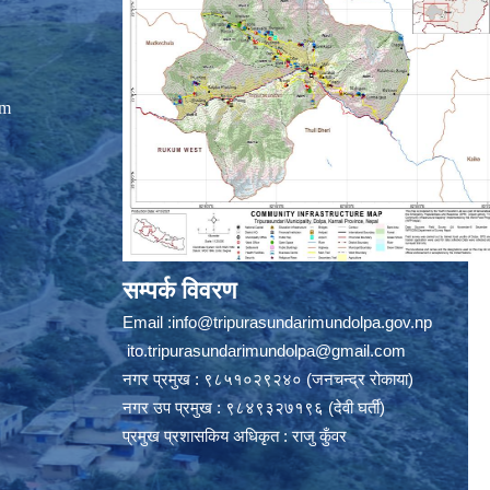
om
सम्पर्क विवरण
Email :
info@tripurasundarimundolpa.gov.np
ito.tripurasundarimundolpa@gmail.com
नगर प्रमुख : ९८५१०२९२४० (जनचन्द्र रोकाया)
नगर उप प्रमुख : ९८४९३२७१९६ (देवी घर्ती)
प्रमुख प्रशासकिय अधिकृत : राजु कुँवर