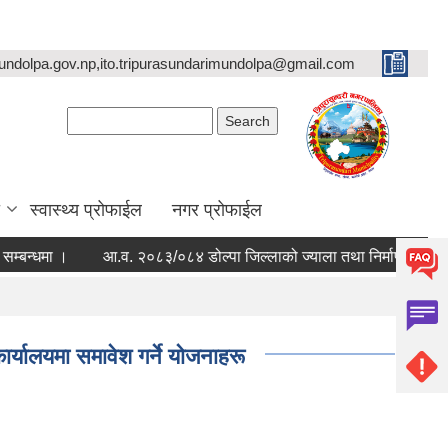
undolpa.gov.np,ito.tripurasundarimundolpa@gmail.com
Search form
Search
स्वास्थ्य प्रोफाईल
नगर प्रोफाईल
ा ।
आ.व. २०८३/०८४ डोल्पा जिल्लाको ज्याला तथा निर्माण सामाग्रीहरुको स
्यालयमा समावेश गर्ने याेजनाहरू