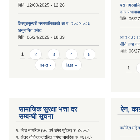
मिति:
12/09/2025 - 12:26
यस नगरपालि
नगर सभामाबा
मिति:
06/27
त्रिपुरासुन्दरी नगरपालिकाको आ.वं. २०८२-०८३
अनुमानित वजेट
मिति:
06/24/2025 - 18:39
आ‍ व ०७८।०७
नीति तथा कार
मिति:
06/27
Pages
1
2
3
4
5
next ›
last »
Page
1
सामाजिक सुरक्षा भत्ता दर
ऐन, कान
सम्बन्धी सूचना
मर्यादित महि
१. जेष्ठ नागरिक (७० वर्ष उमेर पुगेका) रु ४०००/-
२. क्षेत्र तोकिएका/दलित ज्येष्ठ नागरिक रु २६६०/-