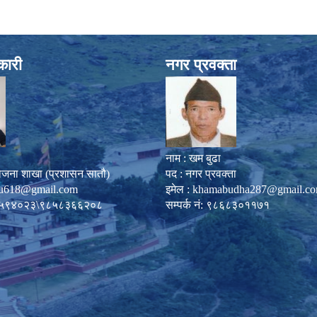
कारी
नगर प्रवक्ता
नाम : खम बुढा
ोजना शाखा (प्रशासन सातौ)
पद : नगर प्रवक्ता
u618@gmail.com
इमेल :
khamabudha287@gmail.c
०८७-५९४०२३\९८५८३६६२०८
सम्पर्क नं: ९८६८३०११७१