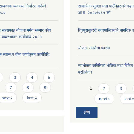
्बन्धमा व्यवस्था निर्धारण बनेको
सामाजिक सुरक्षा भत्ता पाउँनेहरुको वड
०८०
आ.व. २०८०/०८१ को
ा सरसफाइ योजना मर्मत सम्भार कोष
त्रिपुरासुन्दरी नगरपालिकाको नागरिक 
 ब्यवस्थापन कार्यबिधि २०८१
याेजना सम्झौता फाराम
 स्वास्थ्य बीमा कार्यक्रम कार्यविधि
उपभाेक्ता समितिकाे भाैतिक तथा वितिय
प्रतिवेदन
s
3
4
5
Pages
7
8
9
1
2
3
next ›
last »
next ›
last 
अन्य