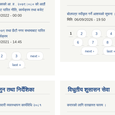
काको आ‍ .व . २०७९।०८० को आठौं
ट पारित नीति, कार्यक्रम तथा बजेट
बोलपत्र स्वीकृत गर्ने आशयको सूचना 
/2022 - 00:00
मिति:
06/09/2026 - 19:50
९ तथा छैटाै नगर सभामाबाट पारित
Pages
1
2
3
4
्यक्रम
/2021 - 14:45
6
7
8
next ›
last 
s
2
3
next ›
last »
ुन तथा निर्देशिका
विधुतीय शुसासन सेवा
नावारी व्यवस्थापन कार्यविधि २०८१
करारको लागि दरखास्त फारम ।