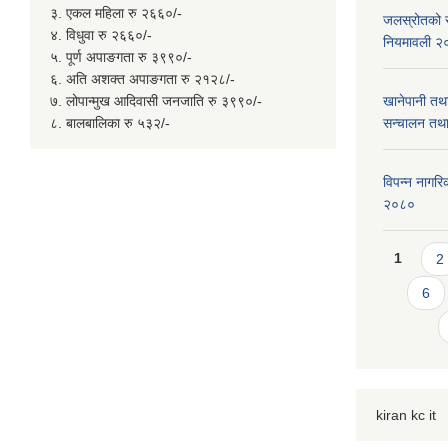
३. एकल महिला रु २६६०/-
जलस्रोतको सम
४. विधुवा रु २६६०/-
नियमावली २
५. पूर्ण अपाङगता रु ३९९०/-
६. अति अशक्त अपाङगता रु २१२८/-
७. लोपान्मुख आदिवासी जनजाति रु ३९९०/-
खानेपानी तथ
८. बालबालिका रु ५३२/-
सन्चालन तथा
विपन्न नागरिक
२०८०
Page
1
2
6
kiran kc it