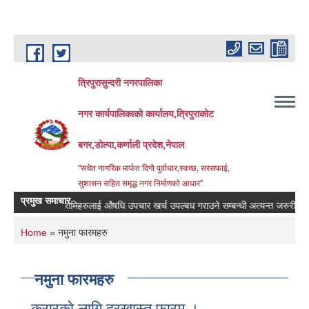
Skip to main content
त्रिपुरासुन्दरी नगरपालिका
नगर कार्यपालिकाको कार्यालय,त्रिपुराकोट
बगर,डोल्पा,कर्णाली प्रदेश,नेपाल
"सचेत नागरिक मार्फत दिगो पुर्वाधार,स्वच्छ, सरसफाई,
सुशासन सहित समृद्ध नगर निर्माणको आधार"
प्रमुख समाचार
बिरामिहरुलाई ‍‌औषधि उपचार खर्च उपल्बध गराउने सम्बन्धी अत्यन्त जरुरी सुचना ।
You are here
Home
» नमुना फारमहरु
नमुना फारमहरु
करारको लागि दरखास्त फारम ।