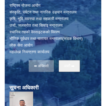
राष्ट्रिय योजना आयोग
संस्कृति, पर्यटन तथा नागरिक उड्यान मन्त्रालय
कृषि, भुमि व्यवस्था तथा सहकारी मन्त्रालय
उर्जा, जलस्राेत तथा सिचांइ मन्त्रालय
स्थानिय तहकाे वेवसाइटककाे विवरण
भाैतिक पूर्वधार तथा यातायत मन्त्रालय(सडक विभाग)
लाेक सेवा आयोग
महालेखा नियन्त्रणा कार्यालय
⬅️ अघिल्लो
अर्काे ➡️
सूचना अधिकारी