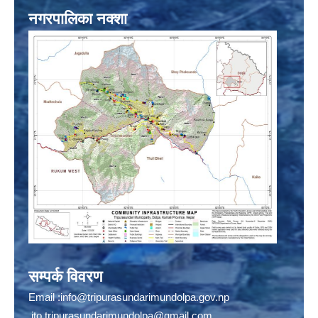
नगरपालिका नक्शा
सम्पर्क विवरण
Email :
info@tripurasundarimundolpa.gov.np
ito.tripurasundarimundolpa@gmail.com