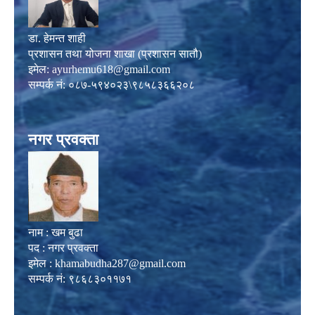
डा. हेमन्त शाही
प्रशासन तथा योजना शाखा (प्रशासन सातौ)
इमेल:
ayurhemu618@gmail.com
सम्पर्क नं: ०८७-५९४०२३\९८५८३६६२०८
नगर प्रवक्ता
नाम : खम बुढा
पद : नगर प्रवक्ता
इमेल :
khamabudha287@gmail.com
सम्पर्क नं: ९८६८३०११७१