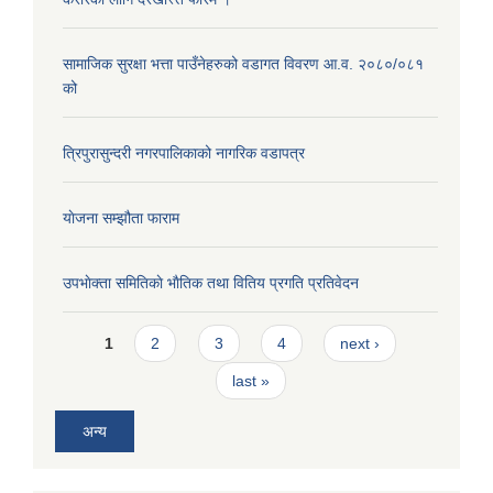
सामाजिक सुरक्षा भत्ता पाउँनेहरुको वडागत विवरण आ.व. २०८०/०८१
को
त्रिपुरासुन्दरी नगरपालिकाको नागरिक वडापत्र
याेजना सम्झौता फाराम
उपभाेक्ता समितिकाे भाैतिक तथा वितिय प्रगति प्रतिवेदन
Pages
1
2
3
4
next ›
last »
अन्य