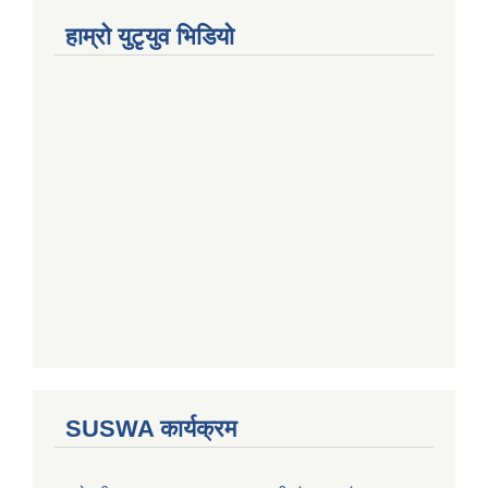
हाम्राे युटृयुव भिडियाे
SUSWA कार्यक्रम