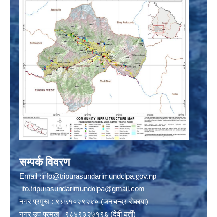
सम्पर्क विवरण
Email :
info@tripurasundarimundolpa.gov.np
ito.tripurasundarimundolpa@gmail.com
नगर प्रमुख : ९८५१०२९२४० (जनचन्द्र रोकाया)
नगर उप प्रमुख : ९८४९३२७१९६ (देवी घर्ती)