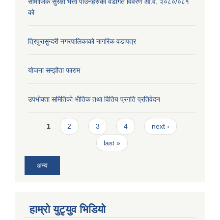
सामाजिक सुरक्षा भत्ता पाउँनेहरुको वडागत विवरण आ.व. २०८०/०८१
को
त्रिपुरासुन्दरी नगरपालिकाको नागरिक वडापत्र
याेजना सम्झौता फाराम
उपभाेक्ता समितिकाे भाैतिक तथा वितिय प्रगति प्रतिवेदन
Pages
1
2
3
4
next ›
last »
अन्य
हाम्राे युटृयुव भिडियाे