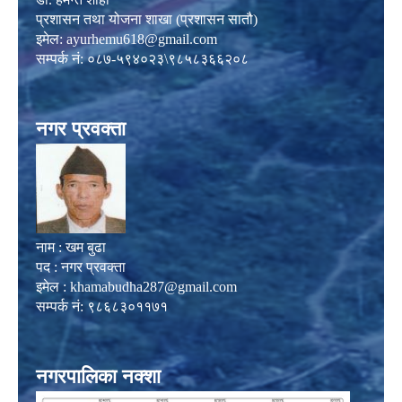
प्रशासन तथा योजना शाखा (प्रशासन सातौ)
इमेल:
ayurhemu618@gmail.com
सम्पर्क नं: ०८७-५९४०२३\९८५८३६६२०८
नगर प्रवक्ता
नाम : खम बुढा
पद : नगर प्रवक्ता
इमेल :
khamabudha287@gmail.com
सम्पर्क नं: ९८६८३०११७१
नगरपालिका नक्शा