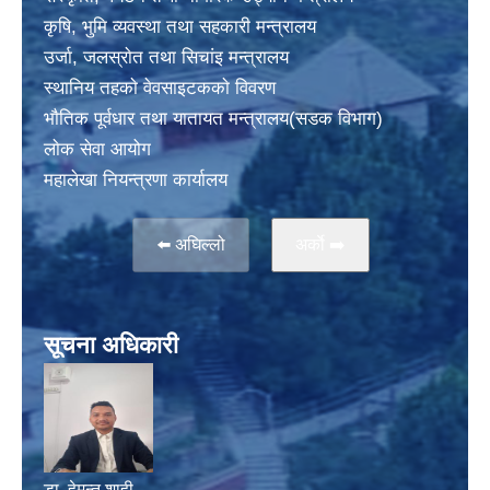
कृषि, भुमि व्यवस्था तथा सहकारी मन्त्रालय
उर्जा, जलस्राेत तथा सिचांइ मन्त्रालय
स्थानिय तहकाे वेवसाइटककाे विवरण
भाैतिक पूर्वधार तथा यातायत मन्त्रालय(सडक विभाग)
लाेक सेवा आयोग
महालेखा नियन्त्रणा कार्यालय
⬅️ अघिल्लो
अर्काे ➡️
सूचना अधिकारी
डा. हेमन्त शाही