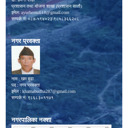
प्रशासन तथा योजना शाखा (प्रशासन सातौ)
इमेल:
ayurhemu618@gmail.com
सम्पर्क नं: ०८७-५९४०२३\९८५८३६६२०८
नगर प्रवक्ता
नाम : खम बुढा
पद : नगर प्रवक्ता
इमेल :
khamabudha287@gmail.com
सम्पर्क नं: ९८६८३०११७१
नगरपालिका नक्शा