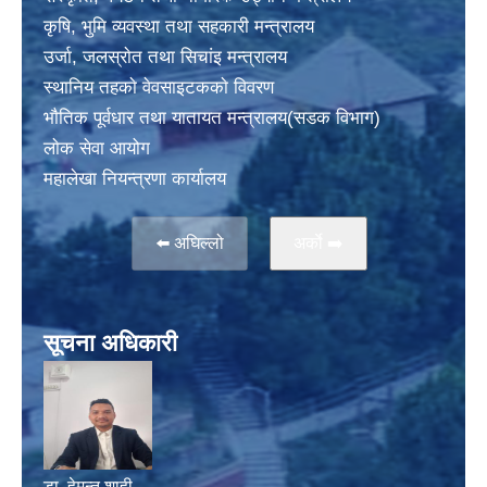
कृषि, भुमि व्यवस्था तथा सहकारी मन्त्रालय
उर्जा, जलस्राेत तथा सिचांइ मन्त्रालय
स्थानिय तहकाे वेवसाइटककाे विवरण
भाैतिक पूर्वधार तथा यातायत मन्त्रालय(सडक विभाग)
लाेक सेवा आयोग
महालेखा नियन्त्रणा कार्यालय
⬅️ अघिल्लो
अर्काे ➡️
सूचना अधिकारी
डा. हेमन्त शाही