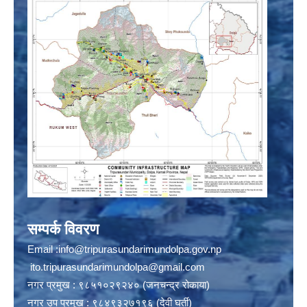
सम्पर्क विवरण
Email :
info@tripurasundarimundolpa.gov.np
ito.tripurasundarimundolpa@gmail.com
नगर प्रमुख : ९८५१०२९२४० (जनचन्द्र रोकाया)
नगर उप प्रमुख : ९८४९३२७१९६ (देवी घर्ती)