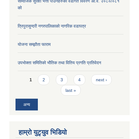
सामाजिक सुरक्षा भत्ता पाउँनेहरुको वडागत विवरण आ.व. २०८०/०८१
को
त्रिपुरासुन्दरी नगरपालिकाको नागरिक वडापत्र
याेजना सम्झौता फाराम
उपभाेक्ता समितिकाे भाैतिक तथा वितिय प्रगति प्रतिवेदन
Pages
1
2
3
4
next ›
last »
अन्य
हाम्राे युटृयुव भिडियाे