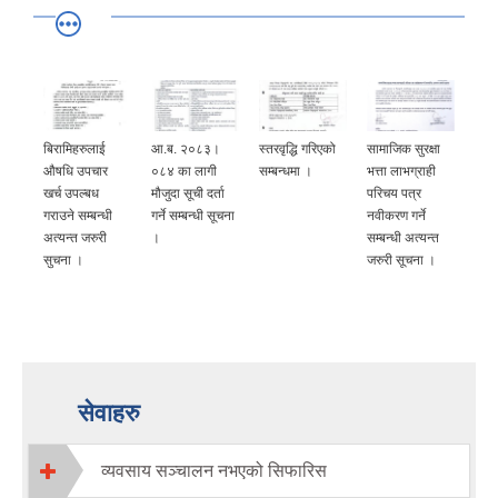
बिरामिहरुलाई
आ.ब. २०८३।
स्तरवृद्धि गरिएको
सामाजिक सुरक्षा
‍‌औषधि उपचार
०८४ का लागी
सम्बन्धमा ।
भत्ता लाभग्राही
खर्च उपल्बध
मौजुदा सूची दर्ता
परिचय पत्र
गराउने सम्बन्धी
गर्ने सम्बन्धी सूचना
नवीकरण गर्ने
अत्यन्त जरुरी
।
सम्बन्धी अत्यन्त
सुचना ।
जरुरी सूचना ।
सेवाहरु
व्यवसाय सञ्चालन नभएको सिफारिस