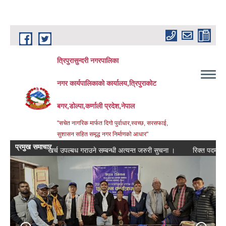
Skip to main content
त्रिपुरासुन्दरी नगरपालिका
नगर कार्यपालिकाको कार्यालय,त्रिपुराकोट
बगर,डोल्पा,कर्णाली प्रदेश,नेपाल
"सचेत नागरिक मार्फत दिगो पुर्वाधार,स्वच्छ, सरसफाई,
सुशासन सहित समृद्ध नगर निर्माणको आधार"
प्रमुख समाचार
धि उपचार खर्च उपल्बध गराउने सम्बन्धी अत्यन्त जरुरी सुचना ।
रिक्त पदमा स्थायी शिक्