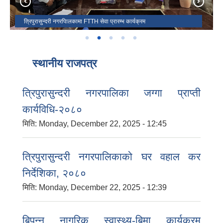
MoU signing between Tripurasundari Municipality & Embassy of
India Kathmandu for Construction of Shree Kasturi Secondary
त्रिपुरासुन्दरी नगरपािलकामा FTTH सेवा प्रारम्भ कार्यक्रम
School.
वाला त्रिपुरासुन्दरी माताको मन्दिर ।
नगरपालिका केन्द्र त्रिपुराकोट वगर ।
प्रमुख जिल्ला अधिकारी ज्यूलाई नगरपालिकामा स्वागत ।
स्थानीय राजपत्र
त्रिपुरासुन्दरी नगरपालिका जग्गा प्राप्ती
कार्यविधि-२०८०
मिति:
Monday, December 22, 2025 - 12:45
त्रिपुरासुन्दरी नगरपालिकाको घर वहाल कर
निर्देशिका, २०८०
मिति:
Monday, December 22, 2025 - 12:39
बिपन्न नागरिक स्वास्थ्य-बिमा कार्यक्रम
बालि विशेष व्यवसायीक साना पकेट कार्यक्रम सत्ञ्चालन गर्न ईच्छुक लक्षित वर्गवाट प्रस्ताव पेश गर्ने बारे सुचना ।