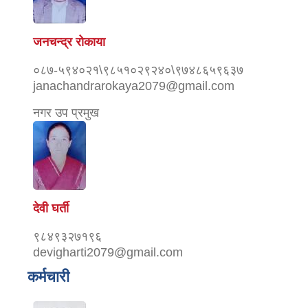
जनचन्द्र रोकाया
०८७-५९४०२१\९८५१०२९२४०\९७४८६५९६३७
janachandrarokaya2079@gmail.com
नगर उप प्रमुख
देवी घर्ती
९८४९३२७१९६
devigharti2079@gmail.com
कर्मचारी