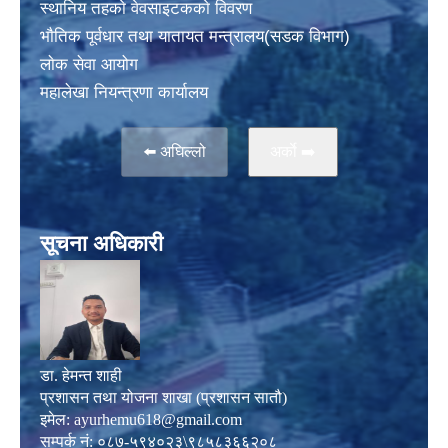
स्थानिय तहकाे वेवसाइटककाे विवरण
भाैतिक पूर्वधार तथा यातायत मन्त्रालय(सडक विभाग)
लाेक सेवा आयोग
महालेखा नियन्त्रणा कार्यालय
⬅️ अघिल्लो
अर्काे ➡️
सूचना अधिकारी
डा. हेमन्त शाही
प्रशासन तथा योजना शाखा (प्रशासन सातौ)
इमेल:
ayurhemu618@gmail.com
सम्पर्क नं: ०८७-५९४०२३\९८५८३६६२०८