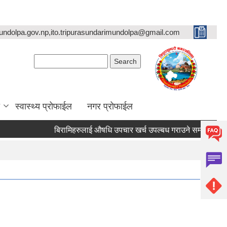
undolpa.gov.np,ito.tripurasundarimundolpa@gmail.com
Search form
Search
स्वास्थ्य प्रोफाईल
नगर प्रोफाईल
बिरामिहरुलाई ‍‌औषधि उपचार खर्च उपल्बध गराउने सम्बन्धी अत्यन्त जरुर