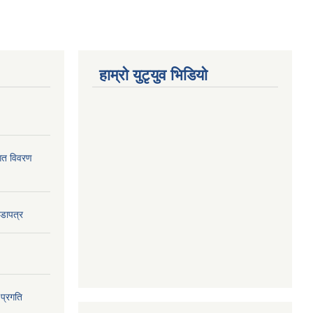
हाम्राे युटृयुव भिडियाे
ागत विवरण
वडापत्र
 प्रगति