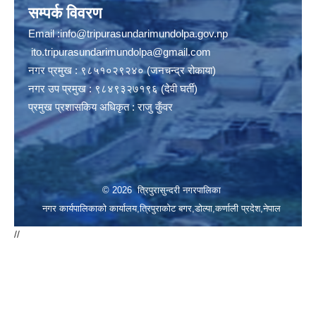
सम्पर्क विवरण
Email :
info@tripurasundarimundolpa.gov.np
ito.tripurasundarimundolpa@gmail.com
नगर प्रमुख : ९८५१०२९२४० (जनचन्द्र रोकाया)
नगर उप प्रमुख : ९८४९३२७१९६ (देवी घर्ती)
प्रमुख प्रशासकिय अधिकृत : राजु कुँवर
© 2026 त्रिपुरासुन्दरी नगरपालिका
नगर कार्यपालिकाको कार्यालय,त्रिपुराकोट बगर,डोल्पा,कर्णाली प्रदेश,नेपाल
//