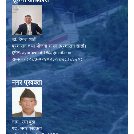
डा. हेमन्त शाही
प्रशासन तथा योजना शाखा (प्रशासन सातौ)
इमेल:
ayurhemu618@gmail.com
सम्पर्क नं: ०८७-५९४०२३\९८५८३६६२०८
नगर प्रवक्ता
नाम : खम बुढा
पद : नगर प्रवक्ता