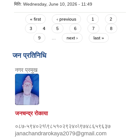
मिति:
Wednesday, June 10, 2026 - 11:49
Pages
« first
‹ previous
1
2
3
4
5
6
7
8
9
…
next ›
last »
जन प्रतिनिधि
नगर प्रमुख
जनचन्द्र रोकाया
०८७-५९४०२१\९८५१०२९२४०\९७४८६५९६३७
janachandrarokaya2079@gmail.com