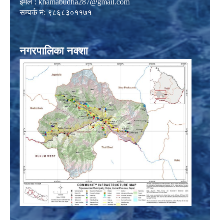
इमेल :
khamabudha287@gmail.com
सम्पर्क नं: ९८६८३०११७१
नगरपालिका नक्शा