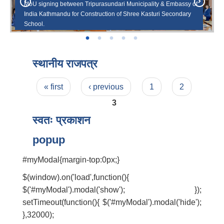
MoU signing between Tripurasundari Municipality & Embassy of
India Kathmandu for Construction of Shree Kasturi Secondary
त्रिपुरासुन्दरी नगरपािलकामा FTTH सेवा प्रारम्भ कार्यक्रम
School.
वाला त्रिपुरासुन्दरी माताको मन्दिर ।
नगरपालिका केन्द्र त्रिपुराकोट वगर ।
प्रमुख जिल्ला अधिकारी ज्यूलाई नगरपालिकामा स्वागत ।
स्थानीय राजपत्र
Pages
« first
‹ previous
1
2
3
स्वतः प्रकाशन
popup
#myModal{margin-top:0px;}
$(window).on('load',function(){
$('#myModal').modal('show'); });
setTimeout(function(){ $('#myModal').modal('hide');
},32000);
बालि विशेष व्यवसायीक साना पकेट कार्यक्रम सत्ञ्चालन गर्न ईच्छुक लक्षित वर्गवाट प्रस्ताव पेश गर्ने बारे सुचना ।