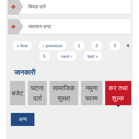
बिवाह दर्ता
व्यवसाय बन्दा
Pages
« first
‹ previous
1
2
3
4
5
next ›
last »
जानकारी
घटना
सामाजिक
नमुना
कर तथा
बजेट
(active
दर्ता
सुरक्षा
फारम
शुल्क
tab)
अन्य