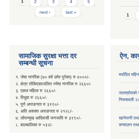
Pages
1
2
3
4
5
next ›
last »
Page
1
सामाजिक सुरक्षा भत्ता दर
ऐन, कान
सम्बन्धी सूचना
मर्यादित महि
१. जेष्ठ नागरिक (७० वर्ष उमेर पुगेका) रु ४०००/-
२. क्षेत्र तोकिएका/दलित ज्येष्ठ नागरिक रु २६६०/-
३. एकल महिला रु २६६०/-
जलस्रोतको सम
४. विधुवा रु २६६०/-
नियमावली २
५. पूर्ण अपाङगता रु ३९९०/-
६. अति अशक्त अपाङगता रु २१२८/-
७. लोपान्मुख आदिवासी जनजाति रु ३९९०/-
खानेपानी तथ
८. बालबालिका रु ५३२/-
सन्चालन तथा