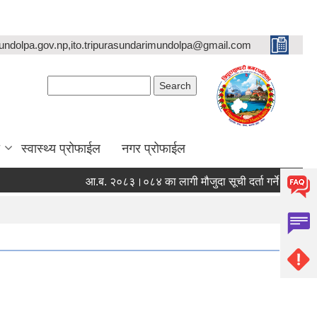
undolpa.gov.np,ito.tripurasundarimundolpa@gmail.com
Search form
Search
स्वास्थ्य प्रोफाईल
नगर प्रोफाईल
आ.ब. २०८३।०८४ का लागी मौजुदा सूची दर्ता गर्ने सम्बन्धी सूचना ।