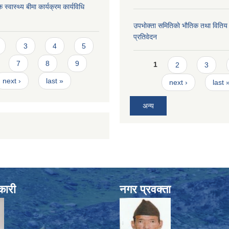
 स्वास्थ्य बीमा कार्यक्रम कार्यविधि
उपभाेक्ता समितिकाे भाैतिक तथा वितिय
प्रतिवेदन
s
3
4
5
Pages
7
8
9
1
2
3
next ›
last »
next ›
last 
अन्य
कारी
नगर प्रवक्ता