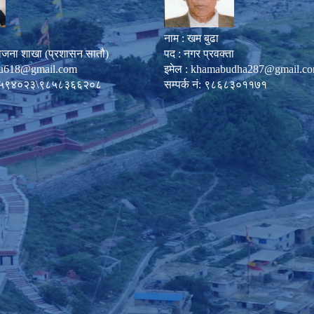
नाम : खम बुढा
ोजना शाखा (प्रशासन सातौ)
पद : नगर प्रवक्ता
u618@gmail.com
इमेल :
khamabudha287@gmail.c
०८७-५९४०२३\९८५८३६६२०८
सम्पर्क नं: ९८६८३०११७१