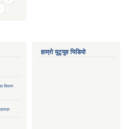
»
हाम्राे युटृयुव भिडियाे
ागत विवरण
वडापत्र