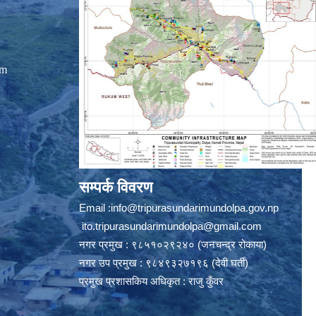
om
सम्पर्क विवरण
Email :
info@tripurasundarimundolpa.gov.np
ito.tripurasundarimundolpa@gmail.com
नगर प्रमुख : ९८५१०२९२४० (जनचन्द्र रोकाया)
नगर उप प्रमुख : ९८४९३२७१९६ (देवी घर्ती)
प्रमुख प्रशासकिय अधिकृत : राजु कुँवर