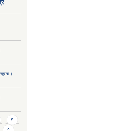
्र
।
ि सूचना ।
।
5
9