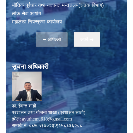
भाैतिक पूर्वधार तथा यातायत मन्त्रालय(सडक विभाग)
लाेक सेवा आयोग
महालेखा नियन्त्रणा कार्यालय
⬅️ अघिल्लो
अर्काे ➡️
सूचना अधिकारी
डा. हेमन्त शाही
प्रशासन तथा योजना शाखा (प्रशासन सातौ)
इमेल:
ayurhemu618@gmail.com
सम्पर्क नं: ०८७-५९४०२३\९८५८३६६२०८