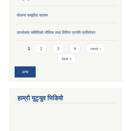
याेजना सम्झौता फाराम
उपभाेक्ता समितिकाे भाैतिक तथा वितिय प्रगति प्रतिवेदन
Pages
1
2
3
4
next ›
last »
अन्य
हाम्राे युटृयुव भिडियाे