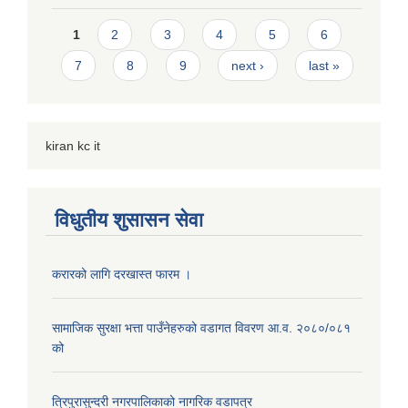
Pages
1
2
3
4
5
6
7
8
9
next ›
last »
kiran kc it
विधुतीय शुसासन सेवा
करारको लागि दरखास्त फारम ।
सामाजिक सुरक्षा भत्ता पाउँनेहरुको वडागत विवरण आ.व. २०८०/०८१
को
त्रिपुरासुन्दरी नगरपालिकाको नागरिक वडापत्र