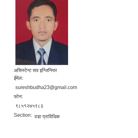
असिस्टेन्ट सव इन्जिनियर
ईमेल:
sureshbudha23@gmail.com
फोन:
९८५१२७५९८३
Section:
वडा प्राविधिक
बालि विशेष व्यवसायीक साना पकेट कार्यक्रम सत्ञ्चालन गर्न ईच्छुक लक्षित वर्गवाट प्रस्ताव पेश गर्ने बारे सुचना ।