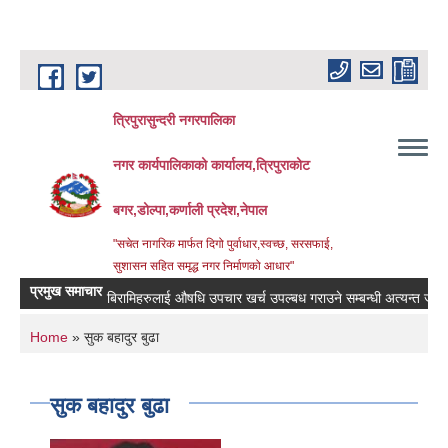
Skip to main content
त्रिपुरासुन्दरी नगरपालिका
नगर कार्यपालिकाको कार्यालय,त्रिपुराकोट
बगर,डोल्पा,कर्णाली प्रदेश,नेपाल
"सचेत नागरिक मार्फत दिगो पुर्वाधार,स्वच्छ, सरसफाई,
सुशासन सहित समृद्ध नगर निर्माणको आधार"
प्रमुख समाचार
बिरामिहरुलाई ‍‌औषधि उपचार खर्च उपल्बध गराउने सम्बन्धी अत्यन्त जरुरी सुचन
You are here
Home
» सुक बहादुर बुढा
सुक बहादुर बुढा