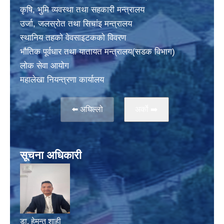
कृषि, भुमि व्यवस्था तथा सहकारी मन्त्रालय
उर्जा, जलस्राेत तथा सिचांइ मन्त्रालय
स्थानिय तहकाे वेवसाइटककाे विवरण
भाैतिक पूर्वधार तथा यातायत मन्त्रालय(सडक विभाग)
लाेक सेवा आयोग
महालेखा नियन्त्रणा कार्यालय
⬅️ अघिल्लो
अर्काे ➡️
सूचना अधिकारी
डा. हेमन्त शाही