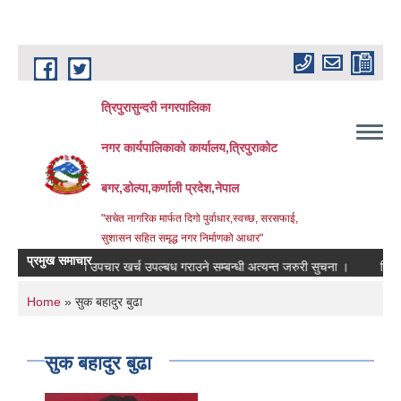
Skip to main content
त्रिपुरासुन्दरी नगरपालिका
नगर कार्यपालिकाको कार्यालय,त्रिपुराकोट
बगर,डोल्पा,कर्णाली प्रदेश,नेपाल
"सचेत नागरिक मार्फत दिगो पुर्वाधार,स्वच्छ, सरसफाई,
सुशासन सहित समृद्ध नगर निर्माणको आधार"
प्रमुख समाचार
हरुलाई ‍‌औषधि उपचार खर्च उपल्बध गराउने सम्बन्धी अत्यन्त जरुरी सुचना ।
रिक्त पदमा
You are here
Home
» सुक बहादुर बुढा
सुक बहादुर बुढा