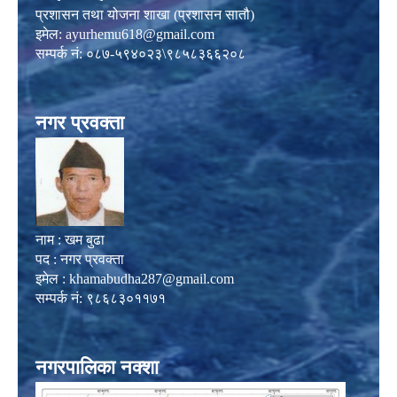
प्रशासन तथा योजना शाखा (प्रशासन सातौ)
इमेल:
ayurhemu618@gmail.com
सम्पर्क नं: ०८७-५९४०२३\९८५८३६६२०८
नगर प्रवक्ता
नाम : खम बुढा
पद : नगर प्रवक्ता
इमेल :
khamabudha287@gmail.com
सम्पर्क नं: ९८६८३०११७१
नगरपालिका नक्शा