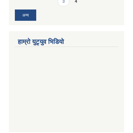
3
4
अन्य
हाम्राे युटृयुव भिडियाे