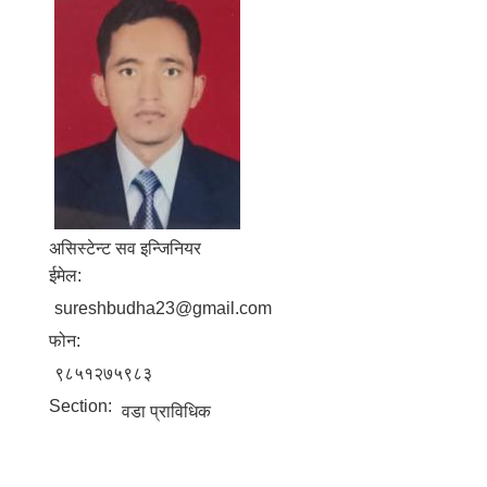
असिस्टेन्ट सव इन्जिनियर
ईमेल:
sureshbudha23@gmail.com
फोन:
९८५१२७५९८३
Section:
वडा प्राविधिक
बालि विशेष व्यवसायीक साना पकेट कार्यक्रम सत्ञ्चालन गर्न ईच्छुक लक्षित वर्गवाट प्रस्ताव पेश गर्ने बारे सुचना ।