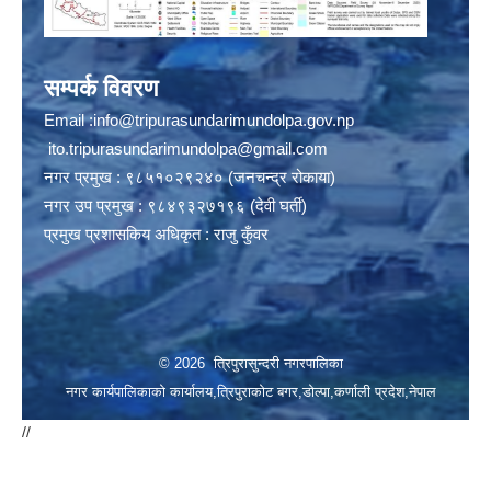
सम्पर्क विवरण
Email :
info@tripurasundarimundolpa.gov.np
ito.tripurasundarimundolpa@gmail.com
नगर प्रमुख : ९८५१०२९२४० (जनचन्द्र रोकाया)
नगर उप प्रमुख : ९८४९३२७१९६ (देवी घर्ती)
प्रमुख प्रशासकिय अधिकृत : राजु कुँवर
© 2026 त्रिपुरासुन्दरी नगरपालिका
नगर कार्यपालिकाको कार्यालय,त्रिपुराकोट बगर,डोल्पा,कर्णाली प्रदेश,नेपाल
//