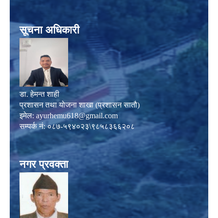
सूचना अधिकारी
डा. हेमन्त शाही
प्रशासन तथा योजना शाखा (प्रशासन सातौ)
इमेल:
ayurhemu618@gmail.com
सम्पर्क नं: ०८७-५९४०२३\९८५८३६६२०८
नगर प्रवक्ता