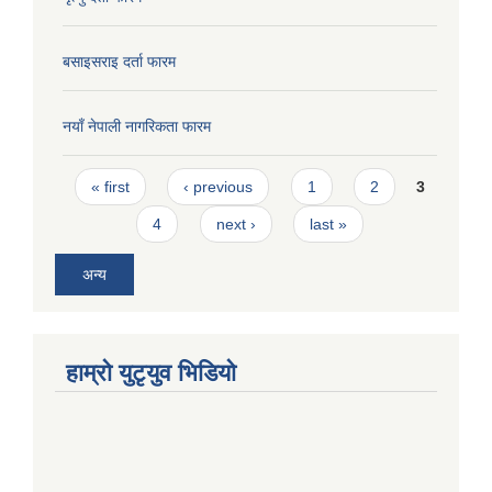
बसाइसराइ दर्ता फारम
नयाँ नेपाली नागरिकता फारम
Pages
« first
‹ previous
1
2
3
4
next ›
last »
अन्य
हाम्राे युटृयुव भिडियाे