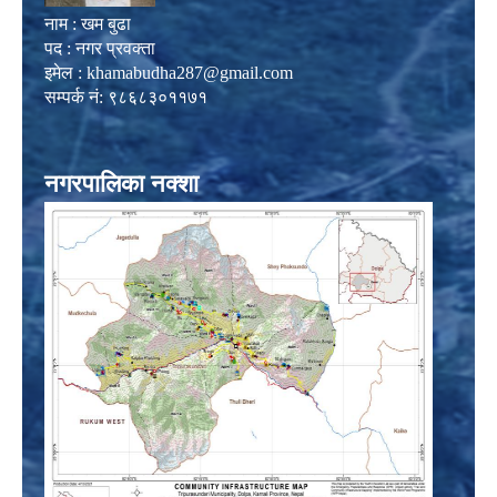
नाम : खम बुढा
पद : नगर प्रवक्ता
इमेल :
khamabudha287@gmail.com
सम्पर्क नं: ९८६८३०११७१
नगरपालिका नक्शा