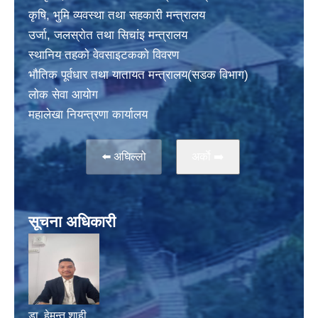
कृषि, भुमि व्यवस्था तथा सहकारी मन्त्रालय
उर्जा, जलस्राेत तथा सिचांइ मन्त्रालय
स्थानिय तहकाे वेवसाइटककाे विवरण
भाैतिक पूर्वधार तथा यातायत मन्त्रालय(सडक विभाग)
लाेक सेवा आयोग
महालेखा नियन्त्रणा कार्यालय
⬅️ अघिल्लो
अर्काे ➡️
सूचना अधिकारी
डा. हेमन्त शाही