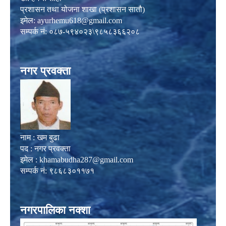
प्रशासन तथा योजना शाखा (प्रशासन सातौ)
इमेल:
ayurhemu618@gmail.com
सम्पर्क नं: ०८७-५९४०२३\९८५८३६६२०८
नगर प्रवक्ता
नाम : खम बुढा
पद : नगर प्रवक्ता
इमेल :
khamabudha287@gmail.com
सम्पर्क नं: ९८६८३०११७१
नगरपालिका नक्शा