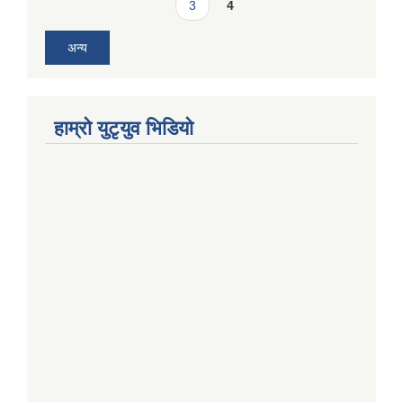
3
4
अन्य
हाम्राे युटृयुव भिडियाे