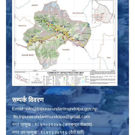
सम्पर्क विवरण
Email :
info@tripurasundarimundolpa.gov.np
ito.tripurasundarimundolpa@gmail.com
नगर प्रमुख : ९८५१०२९२४० (जनचन्द्र रोकाया)
नगर उप प्रमुख : ९८४९३२७१९६ (देवी घर्ती)