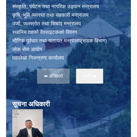
संस्कृति, पर्यटन तथा नागरिक उड्यान मन्त्रालय
कृषि, भुमि व्यवस्था तथा सहकारी मन्त्रालय
उर्जा, जलस्राेत तथा सिचांइ मन्त्रालय
स्थानिय तहकाे वेवसाइटककाे विवरण
भाैतिक पूर्वधार तथा यातायत मन्त्रालय(सडक विभाग)
लाेक सेवा आयोग
महालेखा नियन्त्रणा कार्यालय
⬅️ अघिल्लो
अर्काे ➡️
सूचना अधिकारी