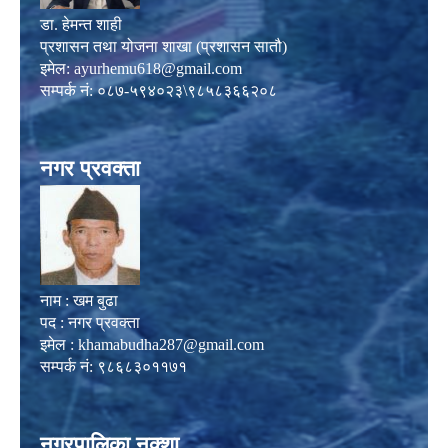
डा. हेमन्त शाही
प्रशासन तथा योजना शाखा (प्रशासन सातौ)
इमेल:
ayurhemu618@gmail.com
सम्पर्क नं: ०८७-५९४०२३\९८५८३६६२०८
नगर प्रवक्ता
नाम : खम बुढा
पद : नगर प्रवक्ता
इमेल :
khamabudha287@gmail.com
सम्पर्क नं: ९८६८३०११७१
नगरपालिका नक्शा