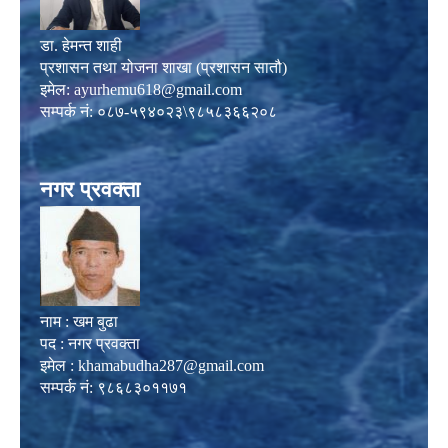
डा. हेमन्त शाही
प्रशासन तथा योजना शाखा (प्रशासन सातौ)
इमेल:
ayurhemu618@gmail.com
सम्पर्क नं: ०८७-५९४०२३\९८५८३६६२०८
नगर प्रवक्ता
नाम : खम बुढा
पद : नगर प्रवक्ता
इमेल :
khamabudha287@gmail.com
सम्पर्क नं: ९८६८३०११७१