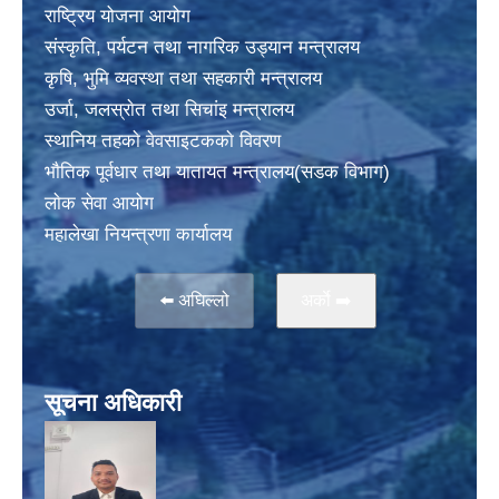
राष्ट्रिय योजना आयोग
संस्कृति, पर्यटन तथा नागरिक उड्यान मन्त्रालय
कृषि, भुमि व्यवस्था तथा सहकारी मन्त्रालय
उर्जा, जलस्राेत तथा सिचांइ मन्त्रालय
स्थानिय तहकाे वेवसाइटककाे विवरण
भाैतिक पूर्वधार तथा यातायत मन्त्रालय(सडक विभाग)
लाेक सेवा आयोग
महालेखा नियन्त्रणा कार्यालय
⬅️ अघिल्लो
अर्काे ➡️
सूचना अधिकारी