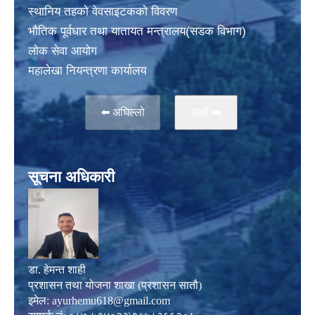
स्थानिय तहकाे वेवसाइटककाे विवरण
भाैतिक पूर्वधार तथा यातायत मन्त्रालय(सडक विभाग)
लाेक सेवा आयोग
महालेखा नियन्त्रणा कार्यालय
⬅️ अघिल्लो
अर्काे ➡️
सूचना अधिकारी
डा. हेमन्त शाही
प्रशासन तथा योजना शाखा (प्रशासन सातौ)
इमेल:
ayurhemu618@gmail.com