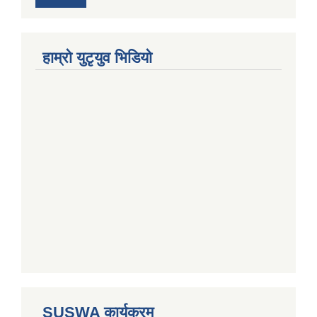
हाम्राे युटृयुव भिडियाे
SUSWA कार्यक्रम