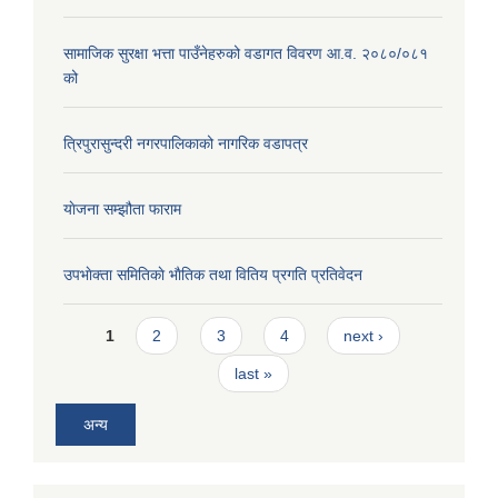
सामाजिक सुरक्षा भत्ता पाउँनेहरुको वडागत विवरण आ.व. २०८०/०८१
को
त्रिपुरासुन्दरी नगरपालिकाको नागरिक वडापत्र
याेजना सम्झौता फाराम
उपभाेक्ता समितिकाे भाैतिक तथा वितिय प्रगति प्रतिवेदन
Pages
1
2
3
4
next ›
last »
अन्य