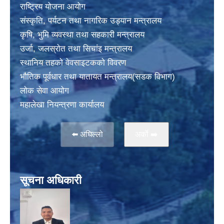
राष्ट्रिय योजना आयोग
संस्कृति, पर्यटन तथा नागरिक उड्यान मन्त्रालय
कृषि, भुमि व्यवस्था तथा सहकारी मन्त्रालय
उर्जा, जलस्राेत तथा सिचांइ मन्त्रालय
स्थानिय तहकाे वेवसाइटककाे विवरण
भाैतिक पूर्वधार तथा यातायत मन्त्रालय(सडक विभाग)
लाेक सेवा आयोग
महालेखा नियन्त्रणा कार्यालय
⬅️ अघिल्लो
अर्काे ➡️
सूचना अधिकारी