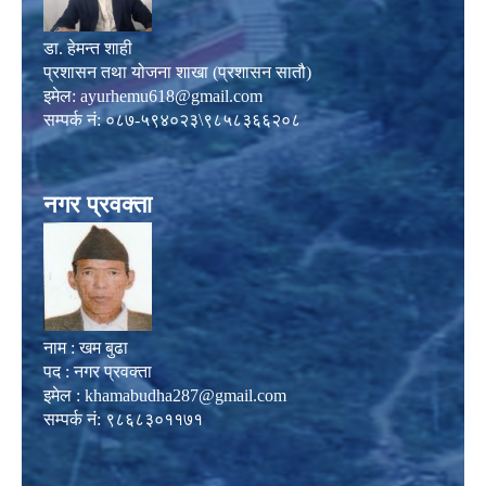
डा. हेमन्त शाही
प्रशासन तथा योजना शाखा (प्रशासन सातौ)
इमेल:
ayurhemu618@gmail.com
सम्पर्क नं: ०८७-५९४०२३\९८५८३६६२०८
नगर प्रवक्ता
नाम : खम बुढा
पद : नगर प्रवक्ता
इमेल :
khamabudha287@gmail.com
सम्पर्क नं: ९८६८३०११७१