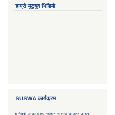
हाम्राे युटृयुव भिडियाे
SUSWA कार्यक्रम
खानेपानी, सरसफाइ तथा स्वच्छता सम्ब्नन्धी संस्थागत संरचना