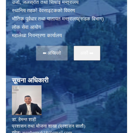
उर्जा, जलस्राेत तथा सिचांइ मन्त्रालय
स्थानिय तहकाे वेवसाइटककाे विवरण
भाैतिक पूर्वधार तथा यातायत मन्त्रालय(सडक विभाग)
लाेक सेवा आयोग
महालेखा नियन्त्रणा कार्यालय
⬅️ अघिल्लो
अर्काे ➡️
सूचना अधिकारी
डा. हेमन्त शाही
प्रशासन तथा योजना शाखा (प्रशासन सातौ)
इमेल:
ayurhemu618@gmail.com