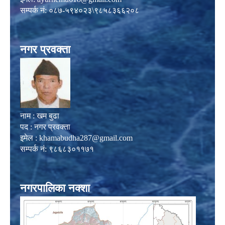
सम्पर्क नं: ०८७-५९४०२३\९८५८३६६२०८
नगर प्रवक्ता
नाम : खम बुढा
पद : नगर प्रवक्ता
इमेल :
khamabudha287@gmail.com
सम्पर्क नं: ९८६८३०११७१
नगरपालिका नक्शा