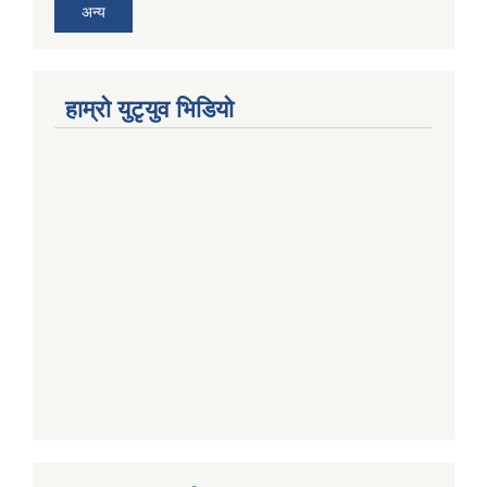
अन्य
हाम्राे युटृयुव भिडियाे