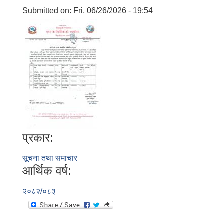
Submitted on:
Fri, 06/26/2026 - 19:54
प्रकार:
सूचना तथा समाचार
आर्थिक वर्ष:
२०८२/०८३
बालि विशेष व्यवसायीक साना पकेट कार्यक्रम सत्ञ्चालन गर्न ईच्छुक लक्षित वर्गवाट प्रस्ताव पेश गर्ने बारे सुचना ।