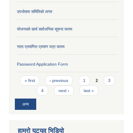
उपभाेक्ता समितिकाे लगत
याेजनाकाे खर्च सार्वजनिक सूचना फारम
नाता प्रमाणित प्रमाण पत्र फारम
Password Application Form
Pages
« first
‹ previous
1
2
3
4
next ›
last »
अन्य
हाम्राे युटृयुव भिडियाे