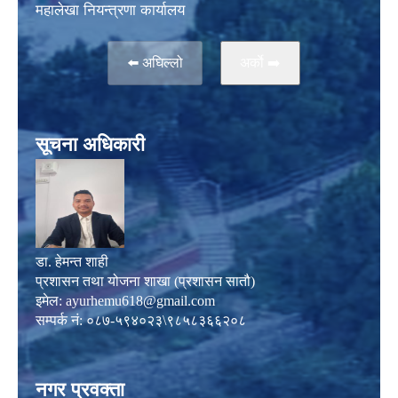
महालेखा नियन्त्रणा कार्यालय
⬅️ अघिल्लो
अर्काे ➡️
सूचना अधिकारी
डा. हेमन्त शाही
प्रशासन तथा योजना शाखा (प्रशासन सातौ)
इमेल:
ayurhemu618@gmail.com
सम्पर्क नं: ०८७-५९४०२३\९८५८३६६२०८
नगर प्रवक्ता