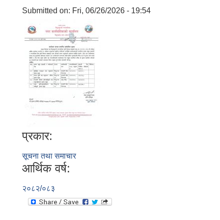
Submitted on:
Fri, 06/26/2026 - 19:54
प्रकार:
सूचना तथा समाचार
आर्थिक वर्ष:
२०८२/०८३
बालि विशेष व्यवसायीक साना पकेट कार्यक्रम सत्ञ्चालन गर्न ईच्छुक लक्षित वर्गवाट प्रस्ताव पेश गर्ने बारे सुचना ।