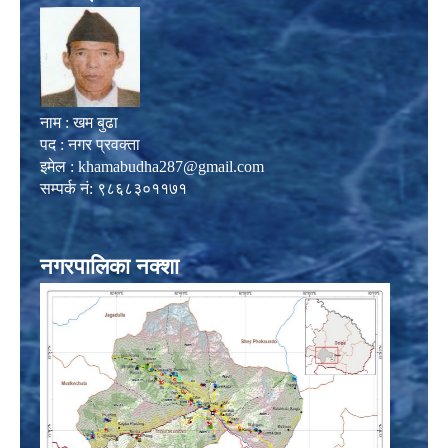
नाम : खम बुढा
पद : नगर प्रवक्ता
इमेल :
khamabudha287@gmail.com
सम्पर्क नं: ९८६८३०११७१
नगरपालिका नक्शा