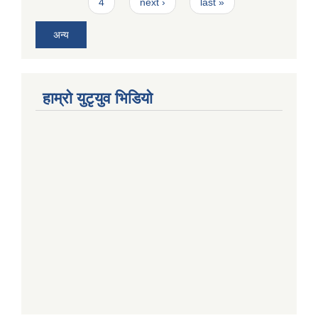
4
next ›
last »
अन्य
हाम्राे युटृयुव भिडियाे