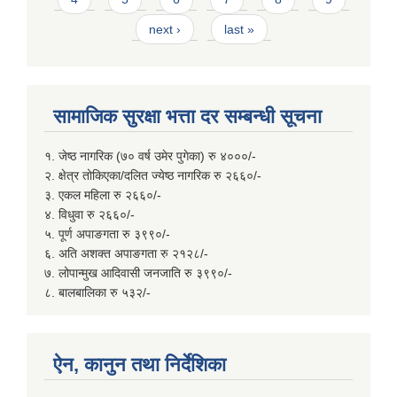
next ›
last »
सामाजिक सुरक्षा भत्ता दर सम्बन्धी सूचना
१. जेष्ठ नागरिक (७० वर्ष उमेर पुगेका) रु ४०००/-
२. क्षेत्र तोकिएका/दलित ज्येष्ठ नागरिक रु २६६०/-
३. एकल महिला रु २६६०/-
४. विधुवा रु २६६०/-
५. पूर्ण अपाङगता रु ३९९०/-
६. अति अशक्त अपाङगता रु २१२८/-
७. लोपान्मुख आदिवासी जनजाति रु ३९९०/-
८. बालबालिका रु ५३२/-
ऐन, कानुन तथा निर्देशिका