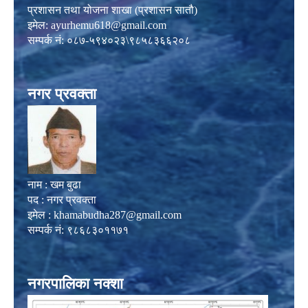
प्रशासन तथा योजना शाखा (प्रशासन सातौ)
इमेल:
ayurhemu618@gmail.com
सम्पर्क नं: ०८७-५९४०२३\९८५८३६६२०८
नगर प्रवक्ता
नाम : खम बुढा
पद : नगर प्रवक्ता
इमेल :
khamabudha287@gmail.com
सम्पर्क नं: ९८६८३०११७१
नगरपालिका नक्शा