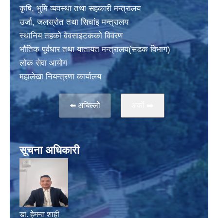
कृषि, भुमि व्यवस्था तथा सहकारी मन्त्रालय
उर्जा, जलस्राेत तथा सिचांइ मन्त्रालय
स्थानिय तहकाे वेवसाइटककाे विवरण
भाैतिक पूर्वधार तथा यातायत मन्त्रालय(सडक विभाग)
लाेक सेवा आयोग
महालेखा नियन्त्रणा कार्यालय
⬅️ अघिल्लो
अर्काे ➡️
सूचना अधिकारी
डा. हेमन्त शाही