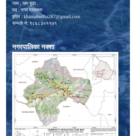
नाम : खम बुढा
पद : नगर प्रवक्ता
इमेल :
khamabudha287@gmail.com
सम्पर्क नं: ९८६८३०११७१
नगरपालिका नक्शा