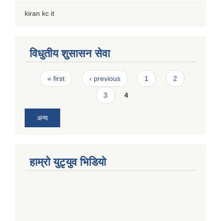
kiran kc it
विधुतीय शुसासन सेवा
Pages
« first
‹ previous
1
2
3
4
अन्य
हाम्राे युटृयुव भिडियाे