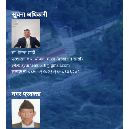
सूचना अधिकारी
डा. हेमन्त शाही
प्रशासन तथा योजना शाखा (प्रशासन सातौ)
इमेल:
ayurhemu618@gmail.com
सम्पर्क नं: ०८७-५९४०२३\९८५८३६६२०८
नगर प्रवक्ता