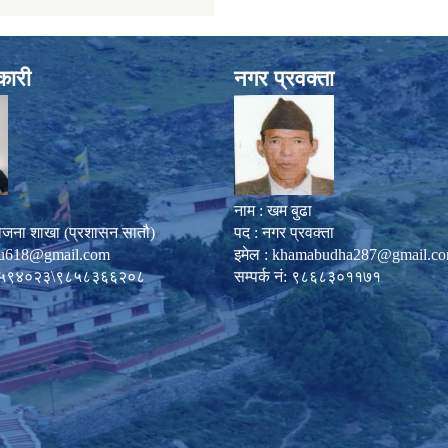
कारी
नगर प्रवक्ता
नाम : खम बुढा
ोजना शाखा (प्रशासन सातौ)
पद : नगर प्रवक्ता
u618@gmail.com
इमेल :
khamabudha287@gmail.c
०८७-५९४०२३\९८५८३६६२०८
सम्पर्क नं: ९८६८३०११७१