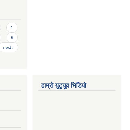
1
6
next ›
हाम्राे युटृयुव भिडियाे