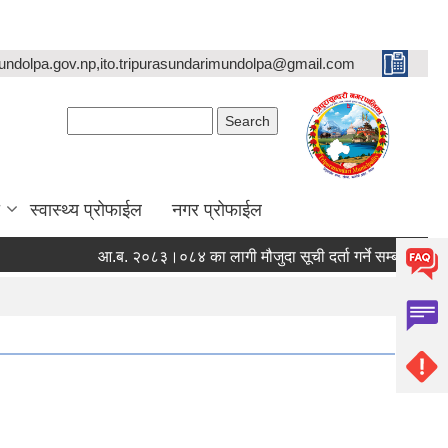
undolpa.gov.np,ito.tripurasundarimundolpa@gmail.com
Search form
Search
स्वास्थ्य प्रोफाईल
नगर प्रोफाईल
आ.ब. २०८३।०८४ का लागी मौजुदा सूची दर्ता गर्ने सम्बन्धी सूचना ।