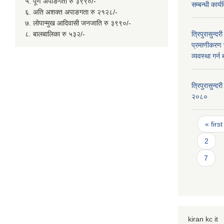
५. पूर्ण अपाङगता रु ३९९०/-
सम्बन्धी कार
६. अति अशक्त अपाङगता रु २१२८/-
७. लोपान्मुख आदिवासी जनजाति रु ३९९०/-
८. बालबालिका रु ५३२/-
त्रिपुरासुन्
प्रमाणीकरण र
व्यवस्था गर्
त्रिपुरासुन्
२०८०
Page
« first
2
7
kiran kc it