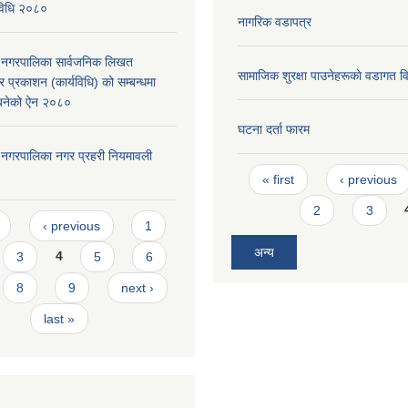
्यविधि २०८०
नागरिक वडापत्र
दरी नगरपालिका सार्वजनिक लिखत
सामाजिक शुरक्षा पाउनेहरूकाे वडागत 
 प्रकाशन (कार्यविधि) को सम्बन्धमा
न बनेको ऐन २०८०
घटना दर्ता फारम
दरी नगरपालिका नगर प्रहरी नियमावली
Pages
« first
‹ previous
2
3
s
‹ previous
1
अन्य
3
4
5
6
8
9
next ›
last »