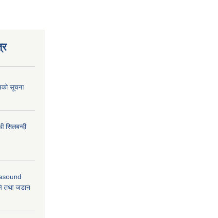
्र
शयको सूचना
धी सिलबन्दी
rasound
ि तथा जडान