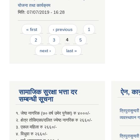
योजना तथा कार्यक्रम
मिति:
07/07/2019 - 16:28
Pages
« first
‹ previous
1
2
3
4
5
next ›
last »
सामाजिक सुरक्षा भत्ता दर
ऐन, कान
सम्बन्धी सूचना
त्रिपुरासुन्द
१. जेष्ठ नागरिक (७० वर्ष उमेर पुगेका) रु ४०००/-
व्यवस्थापन गर
२. क्षेत्र तोकिएका/दलित ज्येष्ठ नागरिक रु २६६०/-
३. एकल महिला रु २६६०/-
४. विधुवा रु २६६०/-
त्रिपुरासुन्द