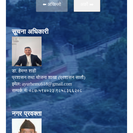
⬅️ अघिल्लो
अर्काे ➡️
सूचना अधिकारी
डा. हेमन्त शाही
प्रशासन तथा योजना शाखा (प्रशासन सातौ)
इमेल:
ayurhemu618@gmail.com
सम्पर्क नं: ०८७-५९४०२३\९८५८३६६२०८
नगर प्रवक्ता