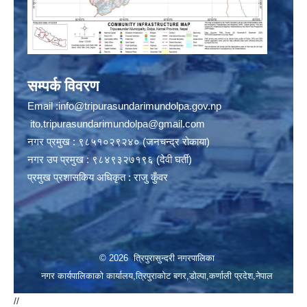
सम्पर्क विवरण
Email :
info@tripurasundarimundolpa.gov.np
ito.tripurasundarimundolpa@gmail.com
नगर प्रमुख : ९८५१०२९२४० (जनचन्द्र रोकाया)
नगर उप प्रमुख : ९८४९३२७१९६ (देवी घर्ती)
प्रमुख प्रशासकिय अधिकृत : राजु कुँवर
© 2026 त्रिपुरासुन्दरी नगरपालिका
नगर कार्यपालिकाको कार्यालय,त्रिपुराकोट बगर,डोल्पा,कर्णाली प्रदेश,नेपाल
//