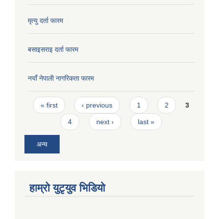
मृत्यु दर्ता फारम
बसाइसराइ दर्ता फारम
नयाँ नेपाली नागरिकता फारम
Pages
« first
‹ previous
1
2
3
4
next ›
last »
अन्य
हाम्राे युटृयुव भिडियाे