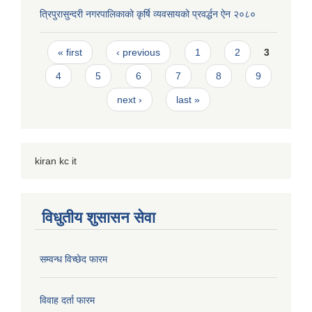
त्रिपुरासुन्दरी नगरपालिकाको कृर्षि व्यवसायको प्रवर्द्धन ऐन २०८०
Pages
« first
‹ previous
1
2
3
4
5
6
7
8
9
next ›
last »
kiran kc it
विधुतीय शुसासन सेवा
सम्वन्ध विच्छेद फारम
विवाह दर्ता फारम