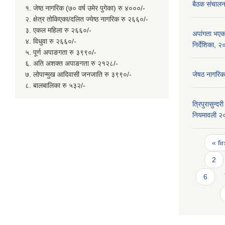
बैठक संचालन 
१. जेष्ठ नागरिक (७० वर्ष उमेर पुगेका) रु ४०००/-
२. क्षेत्र तोकिएका/दलित ज्येष्ठ नागरिक रु २६६०/-
३. एकल महिला रु २६६०/-
अपांगता भएका
४. विधुवा रु २६६०/-
निर्देशिका, 
५. पूर्ण अपाङगता रु ३९९०/-
६. अति अशक्त अपाङगता रु २१२८/-
७. लोपान्मुख आदिवासी जनजाति रु ३९९०/-
जेषठ नागरिक
८. बालबालिका रु ५३२/-
त्रिपुरासुन्
नियमावली २
Page
« fir
2
6