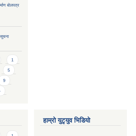
्माण बाेलपत्र
 सूचना
1
5
9
»
हाम्राे युटृयुव भिडियाे
1