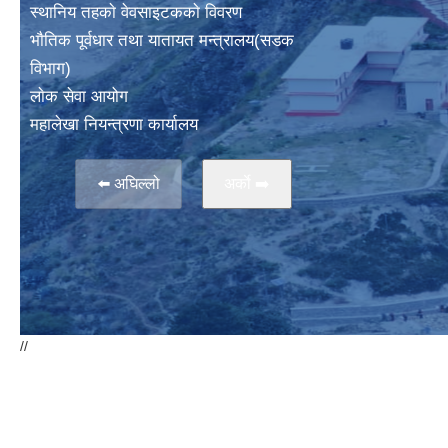
स्थानिय तहकाे वेवसाइटककाे विवरण
भाैतिक पूर्वधार तथा यातायत मन्त्रालय(सडक
विभाग)
लाेक सेवा आयोग
महालेखा नियन्त्रणा कार्यालय
⬅️ अघिल्लो
अर्काे ➡️
//