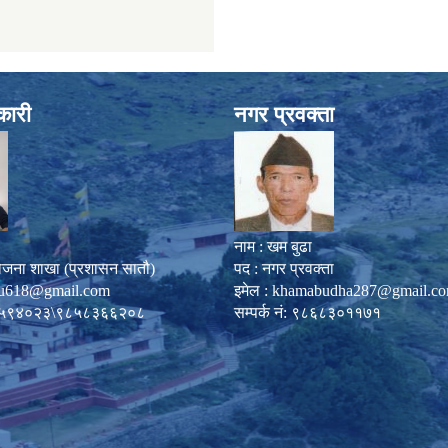
कारी
नगर प्रवक्ता
नाम : खम बुढा
ोजना शाखा (प्रशासन सातौ)
पद : नगर प्रवक्ता
u618@gmail.com
इमेल :
khamabudha287@gmail.c
०८७-५९४०२३\९८५८३६६२०८
सम्पर्क नं: ९८६८३०११७१