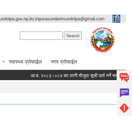
undolpa.gov.np,ito.tripurasundarimundolpa@gmail.com
Search form
Search
स्वास्थ्य प्रोफाईल
नगर प्रोफाईल
आ.ब. २०८३।०८४ का लागी मौजुदा सूची दर्ता गर्ने सम्बन्धी सूचना ।