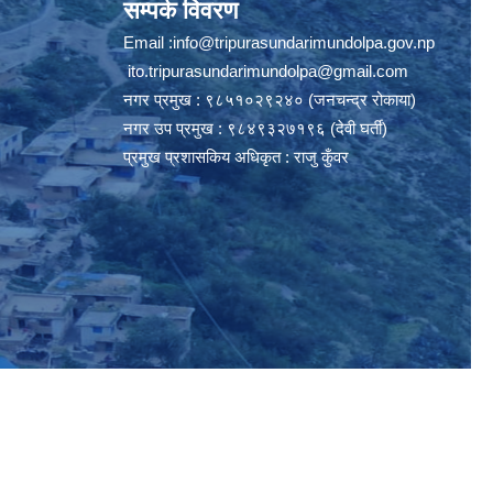
सम्पर्क विवरण
Email :
info@tripurasundarimundolpa.gov.np
ito.tripurasundarimundolpa@gmail.com
नगर प्रमुख : ९८५१०२९२४० (जनचन्द्र रोकाया)
नगर उप प्रमुख : ९८४९३२७१९६ (देवी घर्ती)
प्रमुख प्रशासकिय अधिकृत : राजु कुँवर