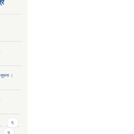
्र
।
ि सूचना ।
।
5
9