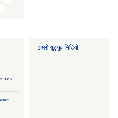
»
हाम्राे युटृयुव भिडियाे
ागत विवरण
वडापत्र