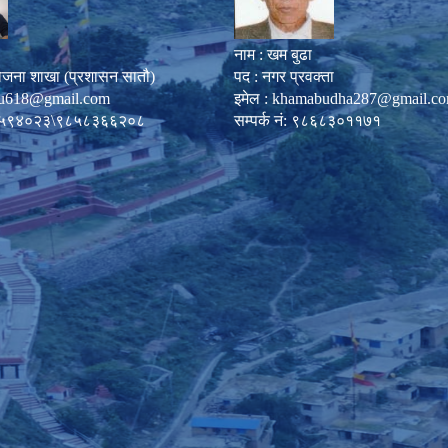
नाम : खम बुढा
ोजना शाखा (प्रशासन सातौ)
पद : नगर प्रवक्ता
u618@gmail.com
इमेल :
khamabudha287@gmail.c
०८७-५९४०२३\९८५८३६६२०८
सम्पर्क नं: ९८६८३०११७१