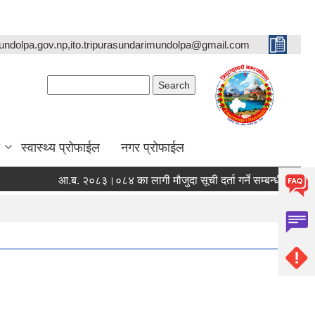
undolpa.gov.np,ito.tripurasundarimundolpa@gmail.com
Search form
Search
स्वास्थ्य प्रोफाईल
नगर प्रोफाईल
आ.ब. २०८३।०८४ का लागी मौजुदा सूची दर्ता गर्ने सम्बन्धी सूचना ।
स