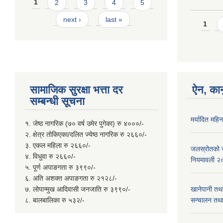
Pages
1
2
3
4
5
next ›
last »
Page
1
सामाजिक सुरक्षा भत्ता दर
ऐन, कान
सम्बन्धी सूचना
मर्यादित महि
१. जेष्ठ नागरिक (७० वर्ष उमेर पुगेका) रु ४०००/-
२. क्षेत्र तोकिएका/दलित ज्येष्ठ नागरिक रु २६६०/-
३. एकल महिला रु २६६०/-
जलस्रोतको सम
४. विधुवा रु २६६०/-
नियमावली २
५. पूर्ण अपाङगता रु ३९९०/-
६. अति अशक्त अपाङगता रु २१२८/-
७. लोपान्मुख आदिवासी जनजाति रु ३९९०/-
खानेपानी तथ
८. बालबालिका रु ५३२/-
सन्चालन तथा