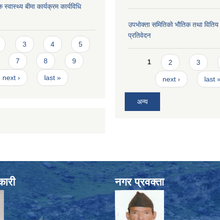
 स्वास्थ्य बीमा कार्यक्रम कार्यविधि
उपभाेक्ता समितिकाे भाैतिक तथा वितिय
प्रतिवेदन
s
3
4
5
Pages
7
8
9
1
2
3
next ›
last »
next ›
last 
अन्य
कारी
नगर प्रवक्ता