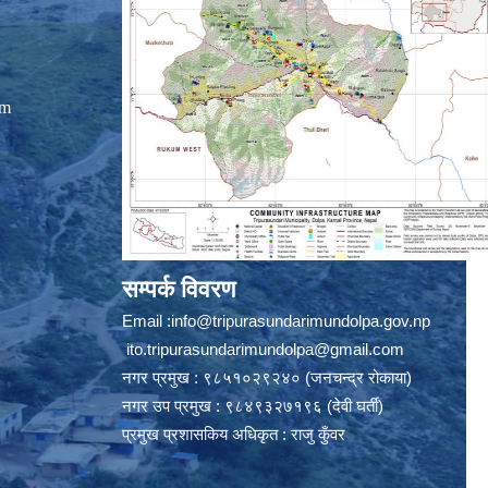
om
सम्पर्क विवरण
Email :
info@tripurasundarimundolpa.gov.np
ito.tripurasundarimundolpa@gmail.com
नगर प्रमुख : ९८५१०२९२४० (जनचन्द्र रोकाया)
नगर उप प्रमुख : ९८४९३२७१९६ (देवी घर्ती)
प्रमुख प्रशासकिय अधिकृत : राजु कुँवर