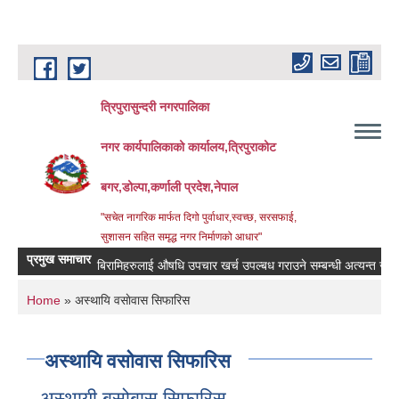
Skip to main content
त्रिपुरासुन्दरी नगरपालिका
नगर कार्यपालिकाको कार्यालय,त्रिपुराकोट
बगर,डोल्पा,कर्णाली प्रदेश,नेपाल
"सचेत नागरिक मार्फत दिगो पुर्वाधार,स्वच्छ, सरसफाई,
सुशासन सहित समृद्ध नगर निर्माणको आधार"
प्रमुख समाचार
बिरामिहरुलाई ‍‌औषधि उपचार खर्च उपल्बध गराउने सम्बन्धी अत्यन्त जरुरी सुच
You are here
Home
» अस्थायि वसाेवास सिफारिस
अस्थायि वसाेवास सिफारिस
अस्थायी बसोबास सिफारिस