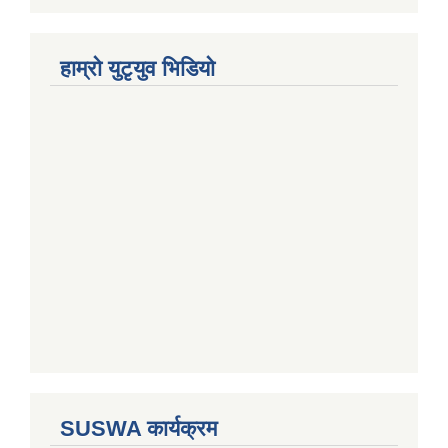
हाम्राे युटृयुव भिडियाे
SUSWA कार्यक्रम