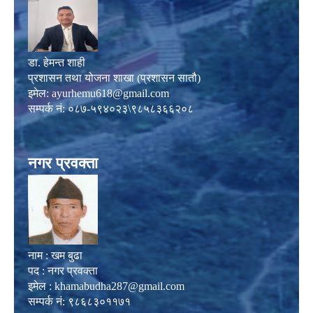
डा. हेमन्त शाही
प्रशासन तथा योजना शाखा (प्रशासन सातौ)
इमेल:
ayurhemu618@gmail.com
सम्पर्क नं: ०८७-५९४०२३\९८५८३६६२०८
नगर प्रवक्ता
नाम : खम बुढा
पद : नगर प्रवक्ता
इमेल :
khamabudha287@gmail.com
सम्पर्क नं: ९८६८३०११७१