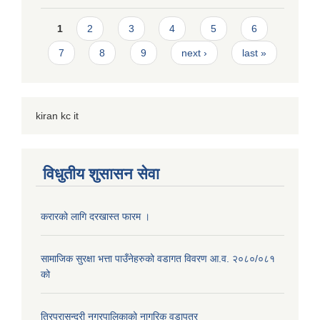
Pages
1
2
3
4
5
6
7
8
9
next ›
last »
kiran kc it
विधुतीय शुसासन सेवा
करारको लागि दरखास्त फारम ।
सामाजिक सुरक्षा भत्ता पाउँनेहरुको वडागत विवरण आ.व. २०८०/०८१
को
त्रिपुरासुन्दरी नगरपालिकाको नागरिक वडापत्र