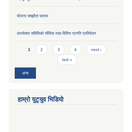
याेजना सम्झौता फाराम
उपभाेक्ता समितिकाे भाैतिक तथा वितिय प्रगति प्रतिवेदन
Pages
1
2
3
4
next ›
last »
अन्य
हाम्राे युटृयुव भिडियाे