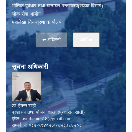
भाैतिक पूर्वधार तथा यातायत मन्त्रालय(सडक विभाग)
लाेक सेवा आयोग
महालेखा नियन्त्रणा कार्यालय
⬅️ अघिल्लो
अर्काे ➡️
सूचना अधिकारी
डा. हेमन्त शाही
प्रशासन तथा योजना शाखा (प्रशासन सातौ)
इमेल:
ayurhemu618@gmail.com
सम्पर्क नं: ०८७-५९४०२३\९८५८३६६२०८