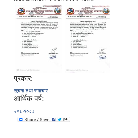
प्रकार:
सूचना तथा समाचार
आर्थिक वर्ष:
२०८२/०८३
बालि विशेष व्यवसायीक साना पकेट कार्यक्रम सत्ञ्चालन गर्न ईच्छुक लक्षित वर्गवाट प्रस्ताव पेश गर्ने बारे सुचना ।