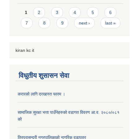
Pages
1
2
3
4
5
6
7
8
9
next ›
last »
kiran kc it
विधुतीय शुसासन सेवा
करारको लागि दरखास्त फारम ।
सामाजिक सुरक्षा भत्ता पाउँनेहरुको वडागत विवरण आ.व. २०८०/०८१
को
त्रिपुरासुन्दरी नगरपालिकाको नागरिक वडापत्र