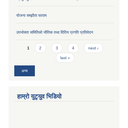
याेजना सम्झौता फाराम
उपभाेक्ता समितिकाे भाैतिक तथा वितिय प्रगति प्रतिवेदन
Pages
1
2
3
4
next ›
last »
अन्य
हाम्राे युटृयुव भिडियाे