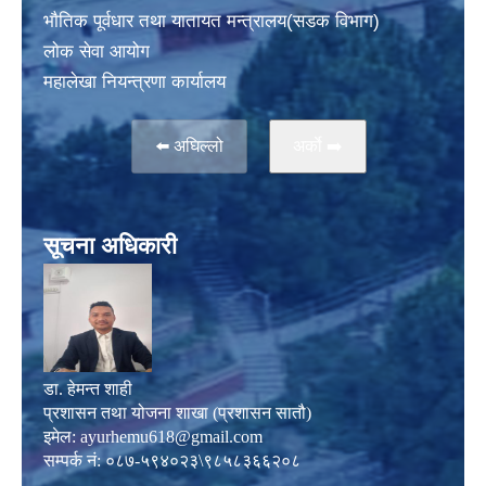
भाैतिक पूर्वधार तथा यातायत मन्त्रालय(सडक विभाग)
लाेक सेवा आयोग
महालेखा नियन्त्रणा कार्यालय
⬅️ अघिल्लो
अर्काे ➡️
सूचना अधिकारी
डा. हेमन्त शाही
प्रशासन तथा योजना शाखा (प्रशासन सातौ)
इमेल:
ayurhemu618@gmail.com
सम्पर्क नं: ०८७-५९४०२३\९८५८३६६२०८