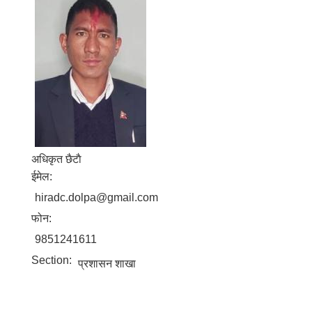
अधिकृत छैटाै
ईमेल:
hiradc.dolpa@gmail.com
फोन:
9851241611
Section:
प्रशासन शाखा
बालि विशेष व्यवसायीक साना पकेट कार्यक्रम सत्ञ्चालन गर्न ईच्छुक लक्षित वर्गवाट प्रस्ताव पेश गर्ने बारे सुचना ।