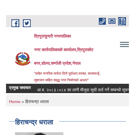
Skip to main content
त्रिपुरासुन्दरी नगरपालिका
नगर कार्यपालिकाको कार्यालय,त्रिपुराकोट
बगर,डोल्पा,कर्णाली प्रदेश,नेपाल
"सचेत नागरिक मार्फत दिगो पुर्वाधार,स्वच्छ, सरसफाई,
सुशासन सहित समृद्ध नगर निर्माणको आधार"
प्रमुख समाचार
आ.ब. २०८३।०८४ का लागी मौजुदा सूची दर्ता गर्ने सम्बन्धी सूचना ।
You are here
Home
» हिराचन्द्र धराला
हिराचन्द्र धराला