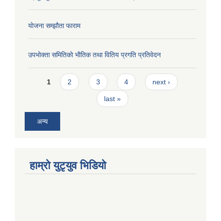
याेजना सम्झौता फाराम
उपभाेक्ता समितिकाे भाैतिक तथा वितिय प्रगति प्रतिवेदन
Pages
1
2
3
4
next ›
last »
अन्य
हाम्राे युटृयुव भिडियाे