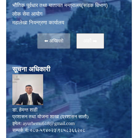
भाैतिक पूर्वधार तथा यातायत मन्त्रालय(सडक विभाग)
लाेक सेवा आयोग
महालेखा नियन्त्रणा कार्यालय
⬅️ अघिल्लो
अर्काे ➡️
सूचना अधिकारी
डा. हेमन्त शाही
प्रशासन तथा योजना शाखा (प्रशासन सातौ)
इमेल:
ayurhemu618@gmail.com
सम्पर्क नं: ०८७-५९४०२३\९८५८३६६२०८