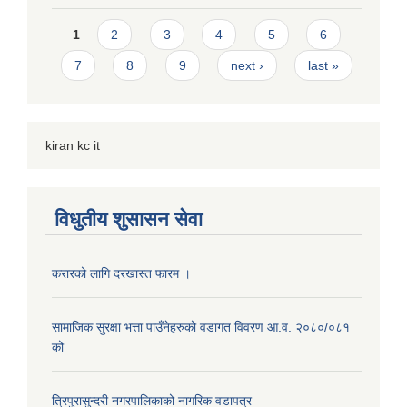
Pages
1
2
3
4
5
6
7
8
9
next ›
last »
kiran kc it
विधुतीय शुसासन सेवा
करारको लागि दरखास्त फारम ।
सामाजिक सुरक्षा भत्ता पाउँनेहरुको वडागत विवरण आ.व. २०८०/०८१
को
त्रिपुरासुन्दरी नगरपालिकाको नागरिक वडापत्र