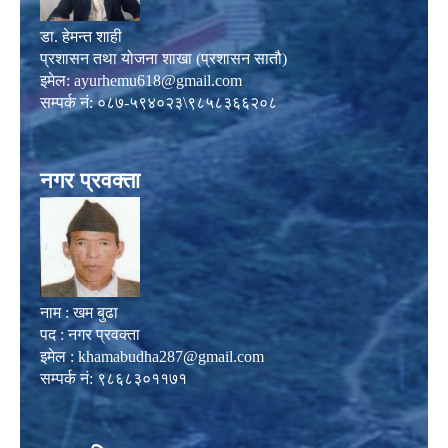
डा. हेमन्त शाही
प्रशासन तथा योजना शाखा (प्रशासन सातौ)
इमेल:
ayurhemu618@gmail.com
सम्पर्क नं: ०८७-५९४०२३\९८५८३६६२०८
नगर प्रवक्ता
नाम : खम बुढा
पद : नगर प्रवक्ता
इमेल :
khamabudha287@gmail.com
सम्पर्क नं: ९८६८३०११७१