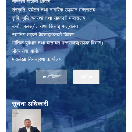
राष्ट्रिय योजना आयोग
संस्कृति, पर्यटन तथा नागरिक उड्यान मन्त्रालय
कृषि, भुमि व्यवस्था तथा सहकारी मन्त्रालय
उर्जा, जलस्राेत तथा सिचांइ मन्त्रालय
स्थानिय तहकाे वेवसाइटककाे विवरण
भाैतिक पूर्वधार तथा यातायत मन्त्रालय(सडक विभाग)
लाेक सेवा आयोग
महालेखा नियन्त्रणा कार्यालय
⬅️ अघिल्लो
अर्काे ➡️
सूचना अधिकारी