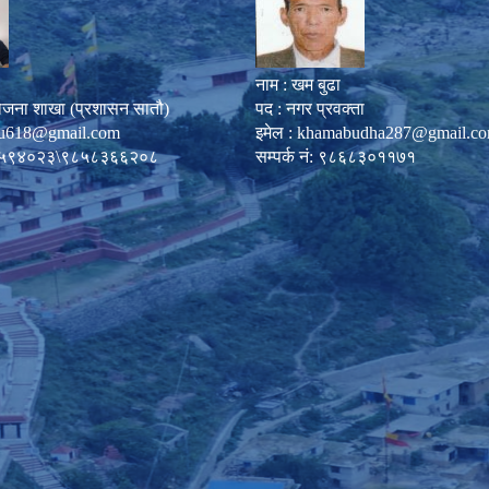
नाम : खम बुढा
ोजना शाखा (प्रशासन सातौ)
पद : नगर प्रवक्ता
u618@gmail.com
इमेल :
khamabudha287@gmail.c
०८७-५९४०२३\९८५८३६६२०८
सम्पर्क नं: ९८६८३०११७१