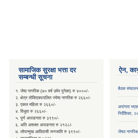
सामाजिक सुरक्षा भत्ता दर
ऐन, कान
सम्बन्धी सूचना
बैठक संचालन 
१. जेष्ठ नागरिक (७० वर्ष उमेर पुगेका) रु ४०००/-
२. क्षेत्र तोकिएका/दलित ज्येष्ठ नागरिक रु २६६०/-
३. एकल महिला रु २६६०/-
अपांगता भएका
४. विधुवा रु २६६०/-
निर्देशिका, 
५. पूर्ण अपाङगता रु ३९९०/-
६. अति अशक्त अपाङगता रु २१२८/-
७. लोपान्मुख आदिवासी जनजाति रु ३९९०/-
जेषठ नागरिक