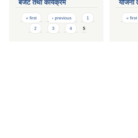
बजेट तथा कार्यक्रम
योजना 
Pages
Page
« first
‹ previous
1
« first
2
3
4
5