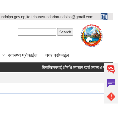
undolpa.gov.np,ito.tripurasundarimundolpa@gmail.com
Search form
Search
स्वास्थ्य प्रोफाईल
नगर प्रोफाईल
बिरामिहरुलाई ‍‌औषधि उपचार खर्च उपल्बध गराउने सम्बन्धी अत