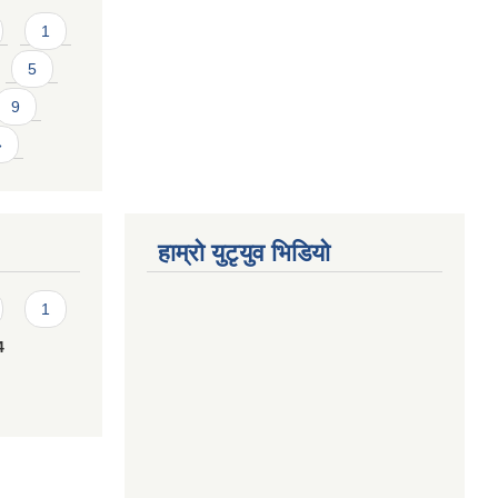
1
5
9
»
हाम्राे युटृयुव भिडियाे
1
4