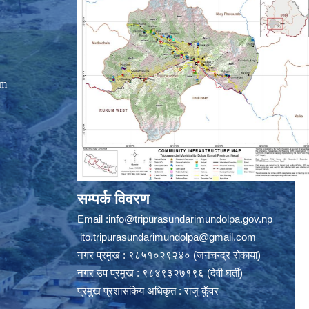
om
सम्पर्क विवरण
Email :
info@tripurasundarimundolpa.gov.np
ito.tripurasundarimundolpa@gmail.com
नगर प्रमुख : ९८५१०२९२४० (जनचन्द्र रोकाया)
नगर उप प्रमुख : ९८४९३२७१९६ (देवी घर्ती)
प्रमुख प्रशासकिय अधिकृत : राजु कुँवर