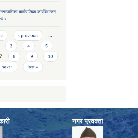
दरी नगरपालिका कार्यपालिका कार्यविभाजन
०७५
s
st
‹ previous
…
3
4
5
7
8
9
10
next ›
last »
कारी
नगर प्रवक्ता