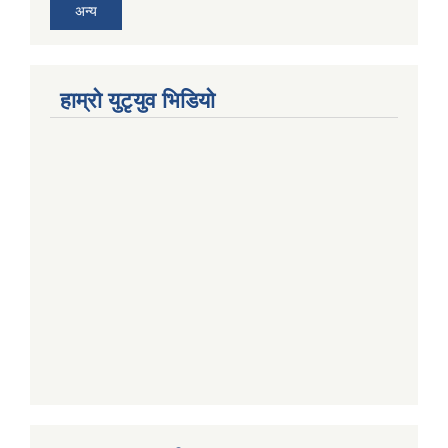
अन्य
हाम्राे युटृयुव भिडियाे