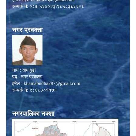
सम्पर्क नं: ०८७-५९४०२३\९८५८३६६२०८
नगर प्रवक्ता
नाम : खम बुढा
पद : नगर प्रवक्ता
इमेल :
khamabudha287@gmail.com
सम्पर्क नं: ९८६८३०११७१
नगरपालिका नक्शा