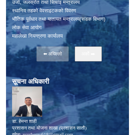
उर्जा, जलस्राेत तथा सिचांइ मन्त्रालय
स्थानिय तहकाे वेवसाइटककाे विवरण
भाैतिक पूर्वधार तथा यातायत मन्त्रालय(सडक विभाग)
लाेक सेवा आयोग
महालेखा नियन्त्रणा कार्यालय
⬅️ अघिल्लो
अर्काे ➡️
सूचना अधिकारी
डा. हेमन्त शाही
प्रशासन तथा योजना शाखा (प्रशासन सातौ)
इमेल:
ayurhemu618@gmail.com