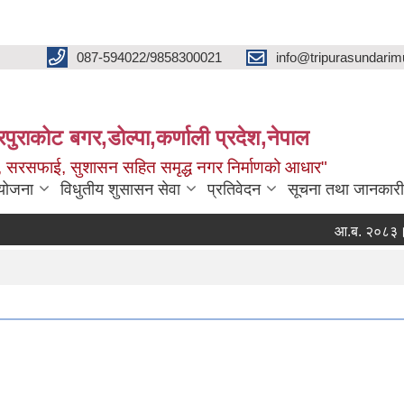
087-594022/9858300021
info@tripurasundarim
िपुराकोट बगर,डोल्पा,कर्णाली प्रदेश,नेपाल
च्छ, सरसफाई, सुशासन सहित समृद्ध नगर निर्माणको आधार"
ियोजना
विधुतीय शुसासन सेवा
प्रतिवेदन
सूचना तथा जानकारी
आ.ब. २०८३।०८४ का लाग