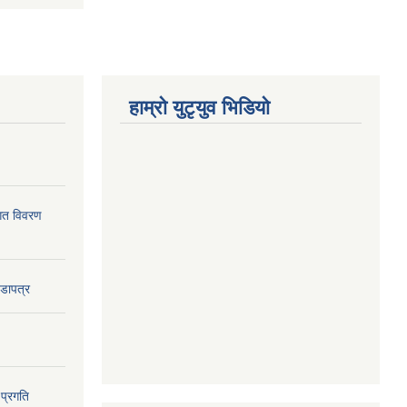
हाम्राे युटृयुव भिडियाे
ागत विवरण
वडापत्र
 प्रगति