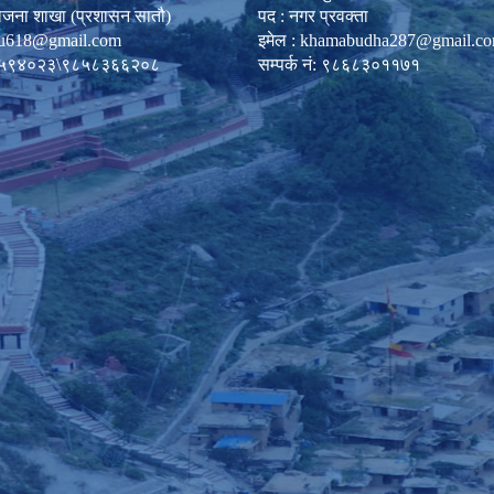
ोजना शाखा (प्रशासन सातौ)
पद : नगर प्रवक्ता
u618@gmail.com
इमेल :
khamabudha287@gmail.c
०८७-५९४०२३\९८५८३६६२०८
सम्पर्क नं: ९८६८३०११७१