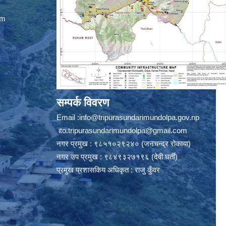
om
सम्पर्क विवरण
Email :
info@tripurasundarimundolpa.gov.np
ito.tripurasundarimundolpa@gmail.com
नगर प्रमुख : ९८५१०२९२४० (जनचन्द्र रोकाया)
नगर उप प्रमुख : ९८४९३२७१९६ (देवी घर्ती)
प्रमुख प्रशासकिय अधिकृत : राजु कुँवर