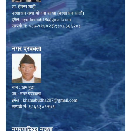
डा. हेमन्त शाही
प्रशासन तथा योजना शाखा (प्रशासन सातौ)
इमेल:
ayurhemu618@gmail.com
सम्पर्क नं: ०८७-५९४०२३\९८५८३६६२०८
नगर प्रवक्ता
नाम : खम बुढा
पद : नगर प्रवक्ता
इमेल :
khamabudha287@gmail.com
सम्पर्क नं: ९८६८३०११७१
नगरपालिका नक्शा