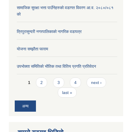
सामाजिक सुरक्षा भत्ता पाउँनेहरुको वडागत विवरण आ.व. २०८०/०८१
को
त्रिपुरासुन्दरी नगरपालिकाको नागरिक वडापत्र
याेजना सम्झौता फाराम
उपभाेक्ता समितिकाे भाैतिक तथा वितिय प्रगति प्रतिवेदन
Pages
1
2
3
4
next ›
last »
अन्य