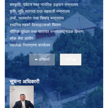
संस्कृति, पर्यटन तथा नागरिक उड्यान मन्त्रालय
कृषि, भुमि व्यवस्था तथा सहकारी मन्त्रालय
उर्जा, जलस्राेत तथा सिचांइ मन्त्रालय
स्थानिय तहकाे वेवसाइटककाे विवरण
भाैतिक पूर्वधार तथा यातायत मन्त्रालय(सडक विभाग)
लाेक सेवा आयोग
महालेखा नियन्त्रणा कार्यालय
⬅️ अघिल्लो
अर्काे ➡️
सूचना अधिकारी