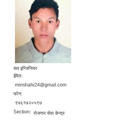
सव इन्जिनियर
ईमेल:
minshahi24@gmail.com
फोन:
९७६१७२०५९७
Section:
रोजगार सेवा केन्द्र
बालि विशेष व्यवसायीक साना पकेट कार्यक्रम सत्ञ्चालन गर्न ईच्छुक लक्षित वर्गवाट प्रस्ताव पेश गर्ने बारे सुचना ।