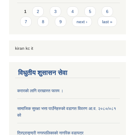
Pages
1
2
3
4
5
6
7
8
9
next ›
last »
kiran kc it
विधुतीय शुसासन सेवा
करारको लागि दरखास्त फारम ।
सामाजिक सुरक्षा भत्ता पाउँनेहरुको वडागत विवरण आ.व. २०८०/०८१
को
त्रिपुरासुन्दरी नगरपालिकाको नागरिक वडापत्र