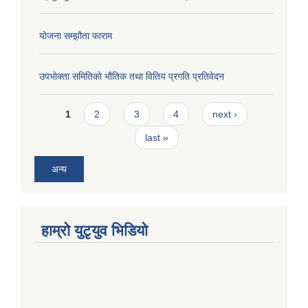
याेजना सम्झौता फाराम
उपभाेक्ता समितिकाे भाैतिक तथा वितिय प्रगति प्रतिवेदन
Pages
1
2
3
4
next ›
last »
अन्य
हाम्राे युटृयुव भिडियाे