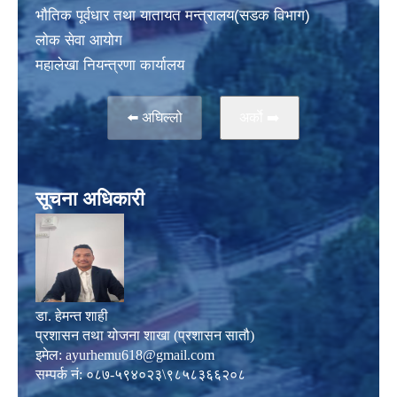
भाैतिक पूर्वधार तथा यातायत मन्त्रालय(सडक विभाग)
लाेक सेवा आयोग
महालेखा नियन्त्रणा कार्यालय
⬅️ अघिल्लो
अर्काे ➡️
सूचना अधिकारी
डा. हेमन्त शाही
प्रशासन तथा योजना शाखा (प्रशासन सातौ)
इमेल:
ayurhemu618@gmail.com
सम्पर्क नं: ०८७-५९४०२३\९८५८३६६२०८