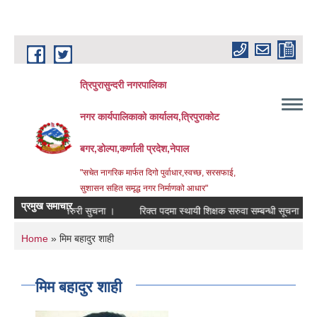
Skip to main content
त्रिपुरासुन्दरी नगरपालिका
नगर कार्यपालिकाको कार्यालय,त्रिपुराकोट
बगर,डोल्पा,कर्णाली प्रदेश,नेपाल
"सचेत नागरिक मार्फत दिगो पुर्वाधार,स्वच्छ, सरसफाई,
सुशासन सहित समृद्ध नगर निर्माणको आधार"
प्रमुख समाचार
्धी अत्यन्त जरुरी सुचना ।
रिक्त पदमा स्थायी शिक्षक सरुवा सम्बन्धी सूचना ।
आ.
You are here
Home
» मिम बहादुर शाही
मिम बहादुर शाही