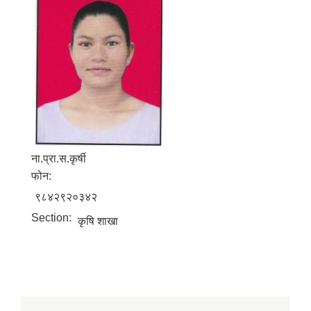
ना.प्रा.स.कृर्षी
फोन:
९८४२९२०३४२
Section:
कृषि शाखा
बालि विशेष व्यवसायीक साना पकेट कार्यक्रम सत्ञ्चालन गर्न ईच्छुक लक्षित वर्गवाट प्रस्ताव पेश गर्ने बारे सुचना ।