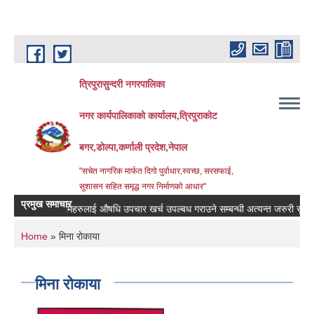
Skip to main content
त्रिपुरासुन्दरी नगरपालिका
नगर कार्यपालिकाको कार्यालय,त्रिपुराकोट
बगर,डोल्पा,कर्णाली प्रदेश,नेपाल
"सचेत नागरिक मार्फत दिगो पुर्वाधार,स्वच्छ, सरसफाई,
सुशासन सहित समृद्ध नगर निर्माणको आधार"
प्रमुख समाचार
बिरामिहरुलाई ‍‌औषधि उपचार खर्च उपल्बध गराउने सम्बन्धी अत्यन्त जरुरी सुचना ।
You are here
Home
» मिना रोकाया
मिना रोकाया