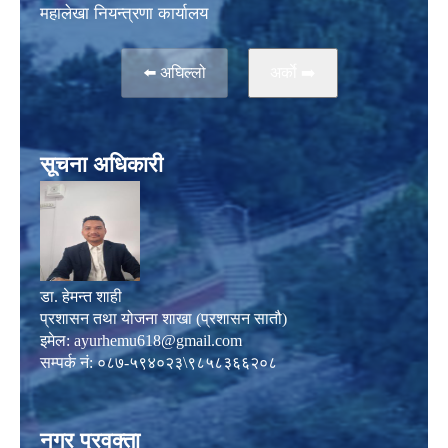
महालेखा नियन्त्रणा कार्यालय
⬅️ अघिल्लो
अर्काे ➡️
सूचना अधिकारी
डा. हेमन्त शाही
प्रशासन तथा योजना शाखा (प्रशासन सातौ)
इमेल:
ayurhemu618@gmail.com
सम्पर्क नं: ०८७-५९४०२३\९८५८३६६२०८
नगर प्रवक्ता