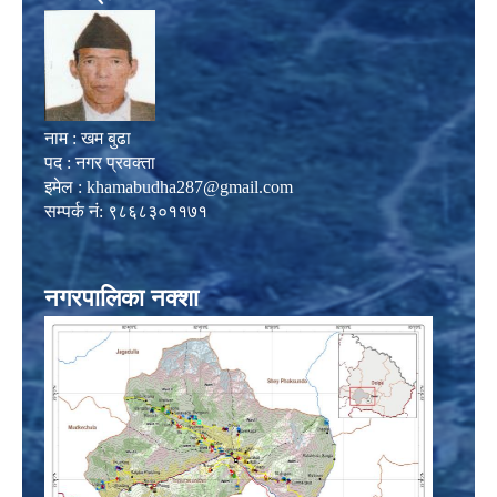
नाम : खम बुढा
पद : नगर प्रवक्ता
इमेल :
khamabudha287@gmail.com
सम्पर्क नं: ९८६८३०११७१
नगरपालिका नक्शा