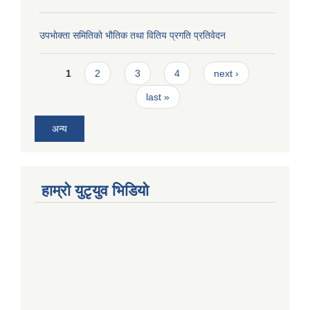
उपभाेक्ता समितिकाे भाैतिक तथा वितिय प्रगति प्रतिवेदन
Pages
1
2
3
4
next ›
last »
अन्य
हाम्राे युटृयुव भिडियाे