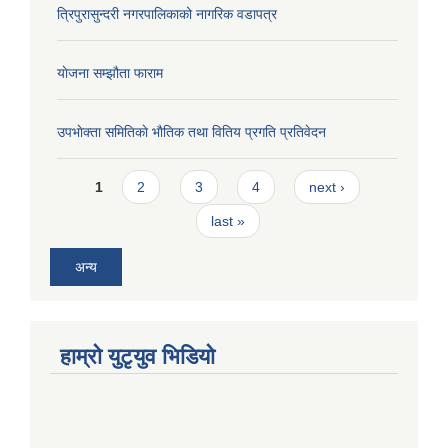
त्रिपुरासुन्दरी नगरपालिकाको नागरिक वडापत्र
याेजना सम्झौता फाराम
उपभाेक्ता समितिकाे भाैतिक तथा वितिय प्रगति प्रतिवेदन
Pages
1
2
3
4
next ›
last »
अन्य
हाम्राे युटृयुव भिडियाे